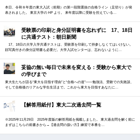
本日、令和８年度の東大入試（前期）の第一段階選抜の合格ライン（足切り）が発
表されました。 東京大学の HP より。 来年度以降に受験を控えている…
受験票の印刷と身分証明書を忘れずに 17、18日
に共通テスト：朝日新聞
17、18日の大学入学共通テストは、受験票を印刷して持参しなくてはいけない。
顔写真付きの身分証明書も必要だ。大学入試センターは、忘れないように…
妥協の無い毎日で未来を変える：受験から東大で
の学びまで
東大生たちが語る“東大を目指す理由”と“合格への道”――勉強法、受験での失敗談、
そして合格後のリアルな学生生活まで。これから東大を目指すあなたに…
【解答用紙付】東大二次過去問一覧
※2025年11月29日 2025年度版の解答用紙を掲載しました。 東大過去問を解く前に
まずはこちらの前書きから→【過去問の扱い方】練習で本番を…