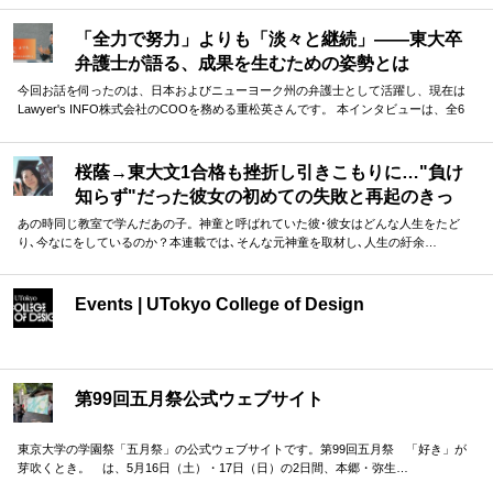
方」から、今振り返ってわかる「東大を目指す本当の意味」まで。貴重なお話を伺
うことができました。
「全力で努力」よりも「淡々と継続」——東大卒
弁護士が語る、成果を生むための姿勢とは
今回お話を伺ったのは、日本およびニューヨーク州の弁護士として活躍し、現在は
Lawyer's INFO株式会社のCOOを務める重松英さんです。 本インタビューは、全6
回の連載としてお届けします。第1回となる本記事では、重松さんの東大受験につい
て振り返っていただきました。 ゴールから逆算して計画した上で、「全力で努力」
より「淡々と継続」 ーー実体験に基づく重松さんのお話は、受験勉強に励む方に多
桜蔭→東大文1合格も挫折し引きこもりに…"負け
くの示唆を与えてくれるはずです。
知らず"だった彼女の初めての失敗と再起のきっ
かけ
あの時同じ教室で学んだあの子。神童と呼ばれていた彼･彼女はどんな人生をたど
り､今なにをしているのか？本連載では､そんな元神童を取材し､人生の紆余…
Events | UTokyo College of Design
第99回五月祭公式ウェブサイト
東京大学の学園祭「五月祭」の公式ウェブサイトです。第99回五月祭 「好き」が
芽吹くとき。 は、5月16日（土）・17日（日）の2日間、本郷・弥生…