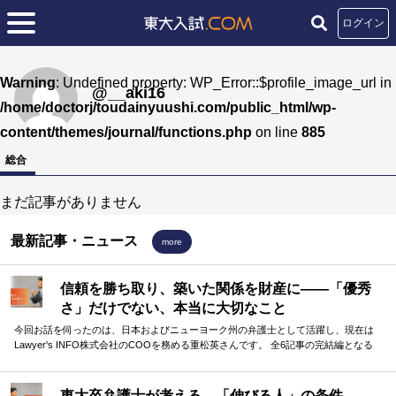
ログイン
Warning
: Undefined property: WP_Error::$profile_image_url in
@__aki16
/home/doctorj/toudainyuushi.com/public_html/wp-
content/themes/journal/functions.php
on line
885
総合
まだ記事がありません
最新記事・ニュース
more
信頼を勝ち取り、築いた関係を財産に——「優秀
さ」だけでない、本当に大切なこと
今回お話を伺ったのは、日本およびニューヨーク州の弁護士として活躍し、現在は
Lawyer's INFO株式会社のCOOを務める重松英さんです。 全6記事の完結編となる
今回は、「他者との協働」に焦点を当てて、重松さんに受験生へのメッセージを伺
いました。 他者との「弱い繋がり」を大切にする重要性、そして、その前提となる
信頼構築の必要性。弁護士として、自らもネットワークを活かしてダイナミックに
東大卒弁護士が考える、「伸びる人」の条件——