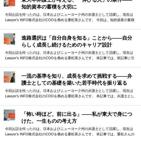
活躍されてきた重松さんが、体験談をもとに語ってくださりました。
知的資本の蓄積を大切に
今回お話を伺ったのは、日本およびニューヨーク州の弁護士として活躍し、現在は
Lawyer's INFO株式会社のCOOを務める重松英さんです。 今回は、知的資産の蓄積
という観点から、「伸びる人」の特徴や条件について語っていただきました。 小さ
な差がどんどん積み重なり、最終的には大きな差として現れる受験勉強の中で、少
しでも早い段階から意識しておくべきことは何か。貴重なお話を伺うことができま
進路選択は「自分自身を知る」ことから——自分
した。
らしく成長し続けるためのキャリア設計
今回お話を伺ったのは、日本およびニューヨーク州の弁護士として活躍し、現在は
Lawyer's INFO株式会社のCOOを務める重松英さんです。 本記事では、前記事に引
き続き、重松さんのこれまでのキャリアについて振り返っていただきました。ま
た、キャリア選択についてのお考えや、これからキャリアを考える方々へのアドバ
イスもお伺いしました。 現在進路選択に迷っている方にとっても、参考となる指針
一流の基準を知り、成長を求めて挑戦する——弁
がつまった内容となっています。
護士としての基礎を築いた若手時代を振り返る
今回お話を伺ったのは、日本およびニューヨーク州の弁護士として活躍し、現在は
Lawyer's INFO株式会社のCOOを務める重松英さんです。 本記事では、弁護士とし
ての初期のキャリアを振り返っていただき、そこで学んだことについて語っていた
だきました。 ファーストキャリアで学んだ、一流事務所の仕事の基準。そして、さ
らなる成長を求めての決断。 華やかな経歴の裏側には、自分なりの答えを探し続け
「怖い時ほど、前に出る」——私が東大で身につ
た挑戦の連続がありました。
けた、一生ものの考え方
今回お話を伺ったのは、日本およびニューヨーク州の弁護士として活躍し、現在は
Lawyer's INFO株式会社のCOOを務める重松英さんです。 本記事では、重松さんの
東大生活を振り返っていただきました。 ボクシングから学んだ「勝つための考え