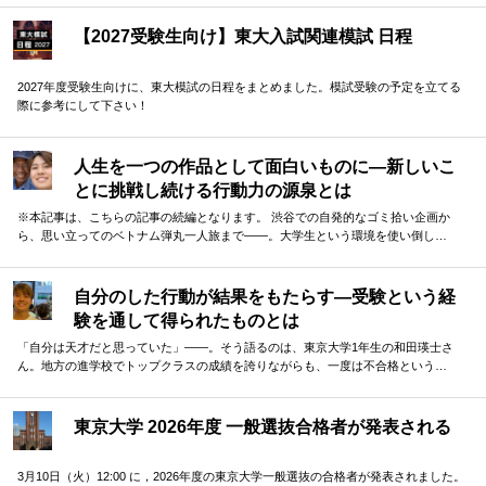
【2027受験生向け】東大入試関連模試 日程
2027年度受験生向けに、東大模試の日程をまとめました。模試受験の予定を立てる
際に参考にして下さい！
人生を一つの作品として面白いものに―新しいこ
とに挑戦し続ける行動力の源泉とは
※本記事は、こちらの記事の続編となります。 渋谷での自発的なゴミ拾い企画か
ら、思い立ってのベトナム弾丸一人旅まで——。大学生という環境を使い倒し…
自分のした行動が結果をもたらす―受験という経
験を通して得られたものとは
「自分は天才だと思っていた」——。そう語るのは、東京大学1年生の和田瑛士さ
ん。地方の進学校でトップクラスの成績を誇りながらも、一度は不合格という…
東京大学 2026年度 一般選抜合格者が発表される
3月10日（火）12:00 に，2026年度の東京大学一般選抜の合格者が発表されました。