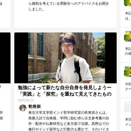
ま
ら挑戦を考えている受験生へのアドバイスをお聞き
しました。
本
は
正
本
の
サ
今
び
勉強によって新たな自分自身を発見しようー
ク
「実践」と「探究」を重ねて見えてきたもの
さ
2025.08.12
乾将崇
学
東京大学文学部インド哲学研究室の乾将崇さんは、
踏
推薦入試で合格後、学問に励む傍ら古文参考書の自
本
作・配布や仏教研究など多方面で活躍。高野山での
イン
修行やインド留学など行動力も豊かで、そのバイタ
度