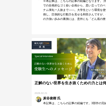
※本記事は、こちらの記事の続編となります。 
での自発的なゴミ拾い企画から、思い立ってのベ
ナム弾丸一人旅まで——。大学生という環境を使
倒し、圧倒的な行動力を見せる和田さんですが、
の力強い歩みの裏側には、意外にも「どん底の挫
折」経験が…
正解のない世界を生き抜くための力とは
2026.02.21
炭谷俊樹 氏
本記事は、こちらの記事の続編です。3部作の完