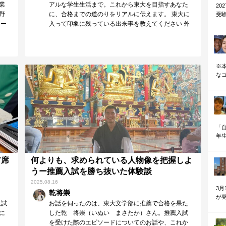
業
アルな学生生活まで。これから東大を目指すあなた
2
野
に、合格までの道のりをリアルに伝えます。 東大に
受
ュー
入って印象に残っている出来事を教えてください 外
国…
※
な
—
「
年
り
首席
何よりも、求められている人物像を把握しよ
うー推薦入試を勝ち抜いた体験談
2025.08.16
3月
乾将崇
が
入試
お話を伺ったのは、東大文学部に推薦で合格を果た
す
に
した乾 将崇（いぬい まさたか）さん。推薦入試
を受けた際のエピソードについてのお話や、これか