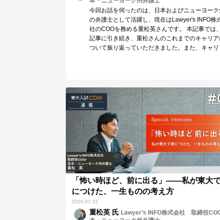
本・ニューヨーク州弁護士
今回お話を伺ったのは、日本およびニューヨーク
の弁護士として活躍し、現在はLawyer's INFO株
社のCOOを務める重松英さんです。 本記事では
記事に引き続き、重松さんのこれまでのキャリア
ついて振り返っていただきました。また、キャリ
選択についてのお考えや、これからキャリアを考
る方々へのアドバイスもお伺いしました。 現在
選択に迷っている方にとっても、参考となる指針
つまった内容となっています。
「怖い時ほど、前に出る」——私が東大
につけた、一生ものの考え方
2026.07.22
重松英 氏
Lawyer’s INFO株式会社 取締役CO