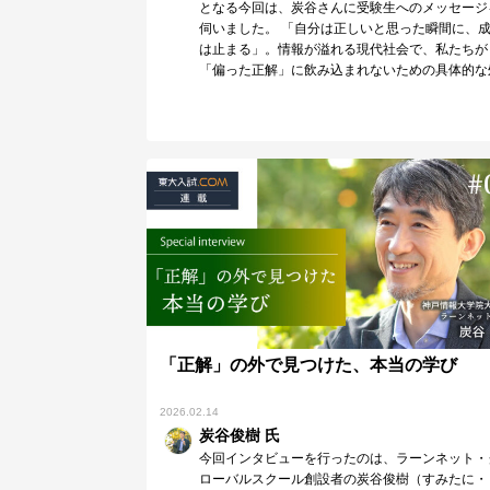
となる今回は、炭谷さんに受験生へのメッセージ
伺いました。 「自分は正しいと思った瞬間に、
は止まる」。情報が溢れる現代社会で、私たちが
「偏った正解」に飲み込まれないための具体的な
方箋を伺…
「正解」の外で見つけた、本当の学び
2026.02.14
炭谷俊樹 氏
今回インタビューを行ったのは、ラーンネット・
ローバルスクール創設者の炭谷俊樹（すみたに・