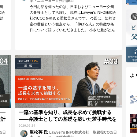
本・ニューヨーク州弁護士
州
今回お話を伺ったのは、日本およびニューヨーク州
式会
の弁護士として活躍し、現在はLawyer's INFO株式会
完結
社のCOOを務める重松英さんです。 今回は、知的資
産の蓄積という観点から、「伸びる人」の特徴や条
件について語っていただきました。 小さな差がどん
性、
どん積み重なり、最終的には大きな差として現れる
士
受験勉強の中で、少しでも早い段階から意識してお
ッ
くべきことは何か。貴重なお話を伺うことができま
語
した。
よ
——
一流の基準を知り、成長を求めて挑戦する
設計
——弁護士としての基礎を築いた若手時代を
振り返る
2026.07.24
重松英 氏
O/日
Lawyer’s INFO株式会社 取締役COO/日