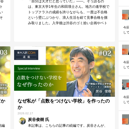
渋谷
「自分は天才だと思っていた」——。そう語るの
松
ト
は、東京大学1年生の和田瑛士さん。地方の進学校で
び
い
トップクラスの成績を誇りながらも、一度は不合格
差
験
そ
という壁にぶつかり、浪人生活を経て見事合格を掴
何
み取りました。入学後は渋谷のゴミ拾い企画やベト
今
ナム一人旅…
して
松
れ
キ
方
い
ま
今
して
松
振
き
基
裏
た
今
何か
なぜ私が「点数をつけない学校」を作ったの
して
か
松
い
2026.02.17
か
炭谷俊樹 氏
貴
結編
本記事は、こちらの記事の続編です。炭谷さんが、