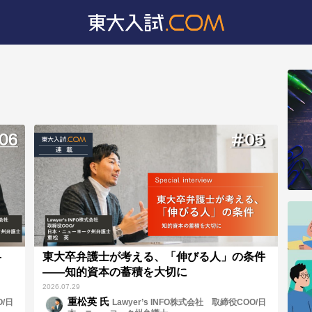
—
東大卒弁護士が考える、「伸びる人」の条件
と
——知的資本の蓄積を大切に
2026.07.29
重松英 氏
O/日
Lawyer’s INFO株式会社 取締役COO/日