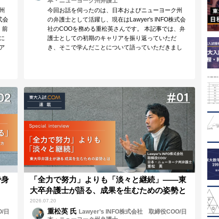
本・ニューヨーク州弁護士
州
今回お話を伺ったのは、日本およびニューヨーク州
式会
の弁護士として活躍し、現在はLawyer's INFO株式会
、前
社のCOOを務める重松英さんです。 本記事では、弁
に
護士としての初期のキャリアを振り返っていただ
ア
き、そこで学んだことについて語っていただきまし
え
た。 ファーストキャリアで学んだ、一流事務所の仕
進路
事の基準。そして、さらなる成長を求めての決断。
が
華やかな経歴の裏側には、自分なりの答えを探し続
けた挑戦の連続がありました。
で身
「全力で努力」よりも「淡々と継続」——東
大卒弁護士が語る、成果を生むための姿勢と
は
2026.07.20
重松英 氏
O/日
Lawyer’s INFO株式会社 取締役COO/日