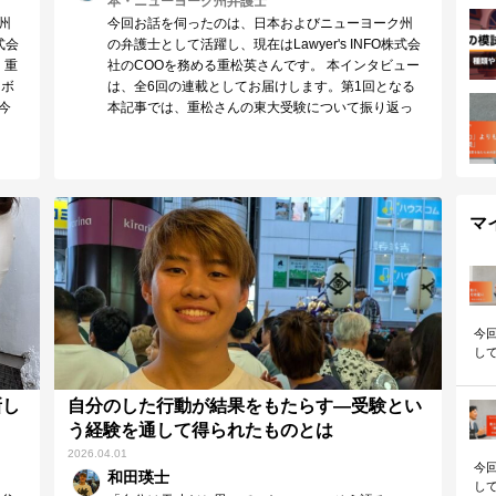
本・ニューヨーク州弁護士
州
今回お話を伺ったのは、日本およびニューヨーク州
式会
の弁護士として活躍し、現在はLawyer's INFO株式会
、重
社のCOOを務める重松英さんです。 本インタビュー
 ボ
は、全6回の連載としてお届けします。第1回となる
今
本記事では、重松さんの東大受験について振り返っ
ていただきました。 ゴールから逆算して計画した上
で、「全力で努力」より「淡々と継続」 ーー実体験
に基づく重松さんのお話は、受験勉強に励む方に多
くの示唆を与えてくれるはずです。
マ
今
して
松
働
新し
自分のした行動が結果をもたらす―受験とい
ま
て
う経験を通して得られたものとは
ネ
2026.04.01
ん
今
和田瑛士
して