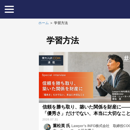
ホーム
＞
学習方法
学習方法
信頼を勝ち取り、築いた関係を財産に—
「優秀さ」だけでない、本当に大切なこ
2026.07.31
重松英 氏
Lawyer’s INFO株式会社 取締役CO