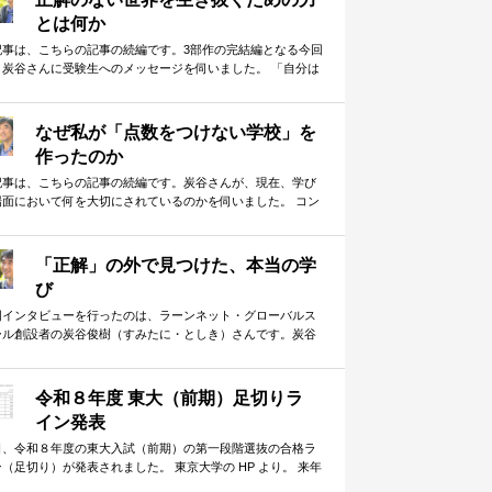
とは何か
記事は、こちらの記事の続編です。3部作の完結編となる今回
、炭谷さんに受験生へのメッセージを伺いました。 「自分は
しいと思った瞬間に、成長は…
なぜ私が「点数をつけない学校」を
作ったのか
記事は、こちらの記事の続編です。炭谷さんが、現在、学び
場面において何を大切にされているのかを伺いました。 コン
ルティングファームの第一線で…
「正解」の外で見つけた、本当の学
び
回インタビューを行ったのは、ラーンネット・グローバルス
ール創設者の炭谷俊樹（すみたに・としき）さんです。炭谷
んは東京大学大学院を卒業後、コ…
令和８年度 東大（前期）足切りラ
イン発表
日、令和８年度の東大入試（前期）の第一段階選抜の合格ラ
（足切り）が発表されました。 東京大学の HP より。 来年
以降に受験を控えている…