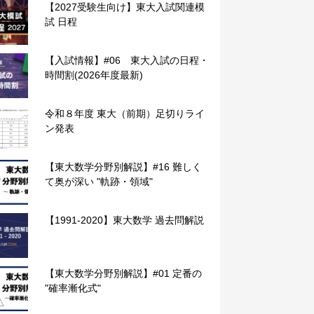
【2027受験生向け】東大入試関連模
試 日程
【入試情報】#06 東大入試の日程・
時間割(2026年度最新)
令和８年度 東大（前期）足切りライ
ン発表
【東大数学分野別解説】#16 難しく
て奥が深い "軌跡・領域"
【1991-2020】東大数学 過去問解説
【東大数学分野別解説】#01 定番の
"確率漸化式"