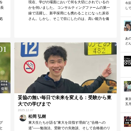
を
現在、学びの場面において何を大切にされているの
今
成長
かを伺いました。 コンサルティングファームの第一
して
線で活躍し、新卒採用にも携わることになった炭谷
松
ま
処
さん。しかし、そこで目にしたのは、高い能力を備
り
えながら…
「
ん
ず
あ
ど
な
妥協の無い毎日で未来を変える：受験から東
東
大での学びまで
五
（
2025.12.07
松岡 弘樹
グ
東大生たちが語る“東大を目指す理由”と“合格への
と
道”――勉強法、受験での失敗談、そして合格後のリ