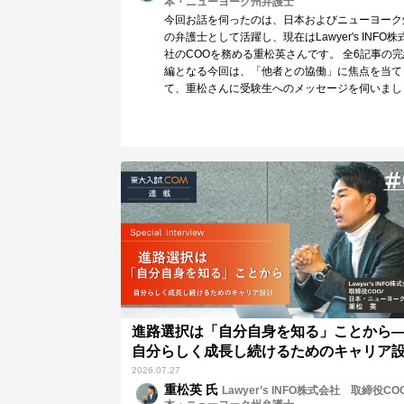
本・ニューヨーク州弁護士
今回お話を伺ったのは、日本およびニューヨーク
の弁護士として活躍し、現在はLawyer's INFO株
社のCOOを務める重松英さんです。 全6記事の
編となる今回は、「他者との協働」に焦点を当て
て、重松さんに受験生へのメッセージを伺いまし
た。 他者との「弱い繋がり」を大切にする重要
そして、その前提となる信頼構築の必要性。弁護
として、自らもネットワークを活かしてダイナミ
クに活躍されてきた重松さんが、体験談をもとに
ってくださりました。
進路選択は「自分自身を知る」ことから
自分らしく成長し続けるためのキャリア
2026.07.27
重松英 氏
Lawyer’s INFO株式会社 取締役CO