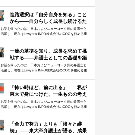
英さんです。 今回は、知的資産の蓄積という観点から、「伸
る人」の特徴や条件について語っていただきました。 小さな
がどんどん積み重なり、最終的には大きな差として現れる受
進路選択は「自分自身を知る」こと
勉強の中で、少しでも早い段階から意識しておくべきことは
から——自分らしく成長し続けるた
か。貴重なお話を伺うことができました。
めのキャリア設計
回お話を伺ったのは、日本およびニューヨーク州の弁護士と
活躍し、現在はLawyer's INFO株式会社のCOOを務める重
英さんです。 本記事では、前記事に引き続き、重松さんのこ
までのキャリアについて振り返っていただきました。また、
ャリア選択についてのお考えや、これからキャリアを考える
一流の基準を知り、成長を求めて挑
々へのアドバイスもお伺いしました。 現在進路選択に迷って
戦する——弁護士としての基礎を築
る方にとっても、参考となる指針がつまった内容となってい
いた若手時代を振り返る
す。
回お話を伺ったのは、日本およびニューヨーク州の弁護士と
活躍し、現在はLawyer's INFO株式会社のCOOを務める重
英さんです。 本記事では、弁護士としての初期のキャリアを
り返っていただき、そこで学んだことについて語っていただ
ました。 ファーストキャリアで学んだ、一流事務所の仕事の
「怖い時ほど、前に出る」——私が
準。そして、さらなる成長を求めての決断。 華やかな経歴の
東大で身につけた、一生ものの考え
側には、自分なりの答えを探し続けた挑戦の連続がありまし
方
。
回お話を伺ったのは、日本およびニューヨーク州の弁護士と
活躍し、現在はLawyer's INFO株式会社のCOOを務める重
英さんです。 本記事では、重松さんの東大生活を振り返って
ただきました。 ボクシングから学んだ「勝つための考え方」
ら、今振り返ってわかる「東大を目指す本当の意味」まで。
「全力で努力」よりも「淡々と継
重なお話を伺うことができました。
続」——東大卒弁護士が語る、成果