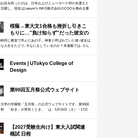
を生むための姿勢とは
回お話を伺ったのは、日本およびニューヨーク州の弁護士と
活躍し、現在はLawyer's INFO株式会社のCOOを務める重
英さんです。 本インタビューは、全6回の連載としてお届けし
す。第1回となる本記事では、重松さんの東大受験について振
返っていただきました。 ゴールから逆算して計画した上で、
桜蔭→東大文1合格も挫折し引きこ
全力で努力」より「淡々と継続」 ーー実体験に基づく重松さ
もりに…"負け知らず"だった彼女の
のお話は、受験勉強に励む方に多くの示唆を与えてくれるは
初めての失敗と再起のきっかけ
です。
の時同じ教室で学んだあの子。神童と呼ばれていた彼･彼女は
んな人生をたどり､今なにをしているのか？本連載では､そん
元神童を取材し､人生の紆余…
Events | UTokyo College of
Design
第99回五月祭公式ウェブサイト
京大学の学園祭「五月祭」の公式ウェブサイトです。第99回
月祭 「好き」が芽吹くとき。 は、5月16日（土）・17日
日）の2日間、本郷・弥生…
【2027受験生向け】東大入試関連
模試 日程