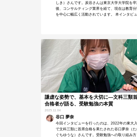
しき）さんです。炭谷さんは東京大学大学院を卒
後、コンサルティング業界を経て、現在は教育分
を中心に幅広く活動されています。 本インタビ
は全3回…
謙虚な姿勢で、基本を大切に―文科三類
合格者が語る、受験勉強の本質
2025.11.04
谷口 夢奈
今回インタビューを行ったのは、2022年の東大
で文科三類に首席合格を果たされた谷口夢奈（た
ぐちゆうな）さんです。受験勉強への取り組み方