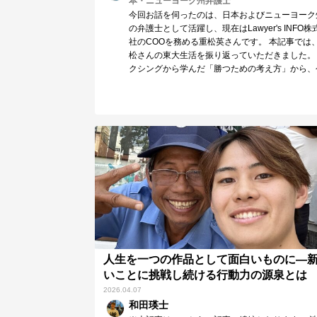
本・ニューヨーク州弁護士
今回お話を伺ったのは、日本およびニューヨーク
の弁護士として活躍し、現在はLawyer's INFO株
社のCOOを務める重松英さんです。 本記事では
松さんの東大生活を振り返っていただきました。
クシングから学んだ「勝つための考え方」から、
振り返ってわかる「東大を目指す本当の意味」ま
で。貴重なお話を伺うことができました。
人生を一つの作品として面白いものに―
いことに挑戦し続ける行動力の源泉とは
2026.04.07
和田瑛士