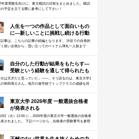
027年度受験生向けに、東大模試の日程をまとめました。模試
験の予定を立てる際に参考にして下さい！
人生を一つの作品として面白いもの
に―新しいことに挑戦し続ける行動
力の源泉とは
本記事は、こちらの記事の続編となります。 渋谷での自発的
ゴミ拾い企画から、思い立ってのベトナム弾丸一人旅まで
—。大学生という環境を使い倒し…
自分のした行動が結果をもたらす―
受験という経験を通して得られたも
のとは
自分は天才だと思っていた」——。そう語るのは、東京大学1
生の和田瑛士さん。地方の進学校でトップクラスの成績を誇
ながらも、一度は不合格という…
東京大学 2026年度 一般選抜合格者
が発表される
10日（火）12:00 に，2026年度の東京大学一般選抜の合格者
発表されました。 下記ページから，合格者の受験番号を参照
ることができま…
正解のない世界を生き抜くための力