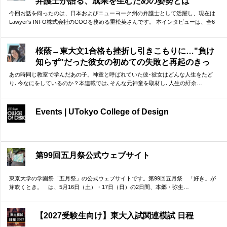
弁護士が語る、成果を生むための姿勢とは
今回お話を伺ったのは、日本およびニューヨーク州の弁護士として活躍し、現在は
Lawyer's INFO株式会社のCOOを務める重松英さんです。 本インタビューは、全6
回の連載としてお届けします。第1回となる本記事では、重松さんの東大受験につい
て振り返っていただきました。 ゴールから逆算して計画した上で、「全力で努力」
より「淡々と継続」 ーー実体験に基づく重松さんのお話は、受験勉強に励む方に多
桜蔭→東大文1合格も挫折し引きこもりに…"負け
くの示唆を与えてくれるはずです。
知らず"だった彼女の初めての失敗と再起のきっ
かけ
あの時同じ教室で学んだあの子。神童と呼ばれていた彼･彼女はどんな人生をたど
り､今なにをしているのか？本連載では､そんな元神童を取材し､人生の紆余…
Events | UTokyo College of Design
第99回五月祭公式ウェブサイト
東京大学の学園祭「五月祭」の公式ウェブサイトです。第99回五月祭 「好き」が
芽吹くとき。 は、5月16日（土）・17日（日）の2日間、本郷・弥生…
【2027受験生向け】東大入試関連模試 日程