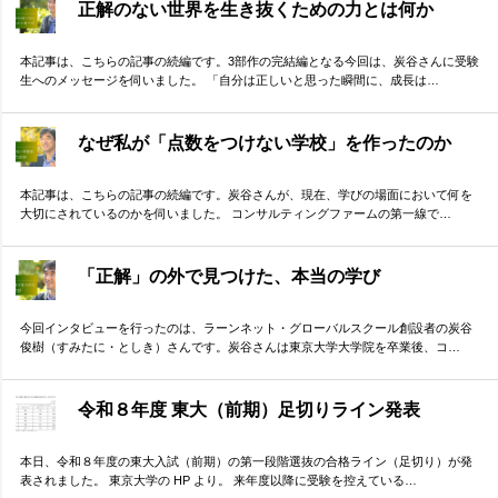
正解のない世界を生き抜くための力とは何か
本記事は、こちらの記事の続編です。3部作の完結編となる今回は、炭谷さんに受験
生へのメッセージを伺いました。 「自分は正しいと思った瞬間に、成長は…
なぜ私が「点数をつけない学校」を作ったのか
本記事は、こちらの記事の続編です。炭谷さんが、現在、学びの場面において何を
大切にされているのかを伺いました。 コンサルティングファームの第一線で…
「正解」の外で見つけた、本当の学び
今回インタビューを行ったのは、ラーンネット・グローバルスクール創設者の炭谷
俊樹（すみたに・としき）さんです。炭谷さんは東京大学大学院を卒業後、コ…
令和８年度 東大（前期）足切りライン発表
本日、令和８年度の東大入試（前期）の第一段階選抜の合格ライン（足切り）が発
表されました。 東京大学の HP より。 来年度以降に受験を控えている…