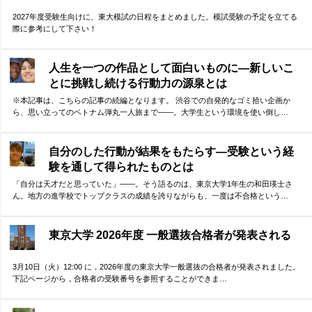
2027年度受験生向けに、東大模試の日程をまとめました。模試受験の予定を立てる
際に参考にして下さい！
人生を一つの作品として面白いものに―新しいこ
とに挑戦し続ける行動力の源泉とは
※本記事は、こちらの記事の続編となります。 渋谷での自発的なゴミ拾い企画か
ら、思い立ってのベトナム弾丸一人旅まで——。大学生という環境を使い倒し…
自分のした行動が結果をもたらす―受験という経
験を通して得られたものとは
「自分は天才だと思っていた」——。そう語るのは、東京大学1年生の和田瑛士さ
ん。地方の進学校でトップクラスの成績を誇りながらも、一度は不合格という…
東京大学 2026年度 一般選抜合格者が発表される
3月10日（火）12:00 に，2026年度の東京大学一般選抜の合格者が発表されました。
下記ページから，合格者の受験番号を参照することができま…