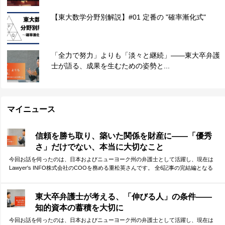
【東大数学分野別解説】#01 定番の "確率漸化式"
「全力で努力」よりも「淡々と継続」——東大卒弁護
士が語る、成果を生むための姿勢と...
マイニュース
信頼を勝ち取り、築いた関係を財産に——「優秀
さ」だけでない、本当に大切なこと
今回お話を伺ったのは、日本およびニューヨーク州の弁護士として活躍し、現在は
Lawyer's INFO株式会社のCOOを務める重松英さんです。 全6記事の完結編となる
今回は、「他者との協働」に焦点を当てて、重松さんに受験生へのメッセージを伺
いました。 他者との「弱い繋がり」を大切にする重要性、そして、その前提となる
信頼構築の必要性。弁護士として、自らもネットワークを活かしてダイナミックに
東大卒弁護士が考える、「伸びる人」の条件——
活躍されてきた重松さんが、体験談をもとに語ってくださりました。
知的資本の蓄積を大切に
今回お話を伺ったのは、日本およびニューヨーク州の弁護士として活躍し、現在は