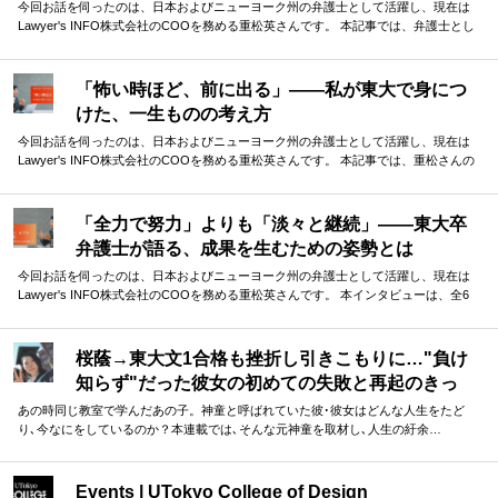
今回お話を伺ったのは、日本およびニューヨーク州の弁護士として活躍し、現在は
Lawyer's INFO株式会社のCOOを務める重松英さんです。 本記事では、弁護士とし
ての初期のキャリアを振り返っていただき、そこで学んだことについて語っていた
だきました。 ファーストキャリアで学んだ、一流事務所の仕事の基準。そして、さ
らなる成長を求めての決断。 華やかな経歴の裏側には、自分なりの答えを探し続け
「怖い時ほど、前に出る」——私が東大で身につ
た挑戦の連続がありました。
けた、一生ものの考え方
今回お話を伺ったのは、日本およびニューヨーク州の弁護士として活躍し、現在は
Lawyer's INFO株式会社のCOOを務める重松英さんです。 本記事では、重松さんの
東大生活を振り返っていただきました。 ボクシングから学んだ「勝つための考え
方」から、今振り返ってわかる「東大を目指す本当の意味」まで。貴重なお話を伺
うことができました。
「全力で努力」よりも「淡々と継続」——東大卒
弁護士が語る、成果を生むための姿勢とは
今回お話を伺ったのは、日本およびニューヨーク州の弁護士として活躍し、現在は
Lawyer's INFO株式会社のCOOを務める重松英さんです。 本インタビューは、全6
回の連載としてお届けします。第1回となる本記事では、重松さんの東大受験につい
て振り返っていただきました。 ゴールから逆算して計画した上で、「全力で努力」
より「淡々と継続」 ーー実体験に基づく重松さんのお話は、受験勉強に励む方に多
桜蔭→東大文1合格も挫折し引きこもりに…"負け
くの示唆を与えてくれるはずです。
知らず"だった彼女の初めての失敗と再起のきっ
かけ
あの時同じ教室で学んだあの子。神童と呼ばれていた彼･彼女はどんな人生をたど
り､今なにをしているのか？本連載では､そんな元神童を取材し､人生の紆余…
Events | UTokyo College of Design