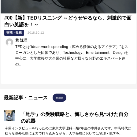
#00【新】TEDリスニング ～どうせやるなら、刺激的で面
白い英語を！～
寄稿・投稿
2018.10.12
荒 諒理
TEDとは“ideas worth spreading（広める価値のあるアイデア）”をス
ローガンとした団体であり、Technology、Entertainment、Designを
中心に、大学教授や大企業の社長など様々な分野のエキスパート達
の…
最新記事・ニュース
more
「地学」の受験戦略と、悔しさから見つけた自分
の武器
今回インタビューを行ったのは東京大学理科一類2年生の中井さんです。中高時代は
様々な課外活動に全力で打ち込みながら、大学受験においては物理・地学を…