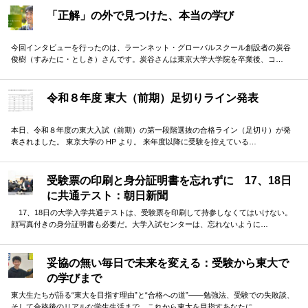
「正解」の外で見つけた、本当の学び
今回インタビューを行ったのは、ラーンネット・グローバルスクール創設者の炭谷
俊樹（すみたに・としき）さんです。炭谷さんは東京大学大学院を卒業後、コ…
令和８年度 東大（前期）足切りライン発表
本日、令和８年度の東大入試（前期）の第一段階選抜の合格ライン（足切り）が発
表されました。 東京大学の HP より。 来年度以降に受験を控えている…
受験票の印刷と身分証明書を忘れずに 17、18日
に共通テスト：朝日新聞
17、18日の大学入学共通テストは、受験票を印刷して持参しなくてはいけない。
顔写真付きの身分証明書も必要だ。大学入試センターは、忘れないように…
妥協の無い毎日で未来を変える：受験から東大で
の学びまで
東大生たちが語る“東大を目指す理由”と“合格への道”――勉強法、受験での失敗談、
そして合格後のリアルな学生生活まで。これから東大を目指すあなたに…