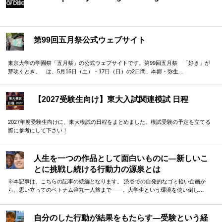
第99回五月祭公式ウェブサイト
東京大学の学園祭「五月祭」の公式ウェブサイトです。第99回五月祭 「好き」が
芽吹くとき。 は、5月16日（土）・17日（日）の2日間、本郷・弥生…
【2027受験生向け】東大入試関連模試 日程
2027年度受験生向けに、東大模試の日程をまとめました。模試受験の予定を立てる
際に参考にして下さい！
人生を一つの作品として面白いものに―新しいこ
とに挑戦し続ける行動力の源泉とは
※本記事は、こちらの記事の続編となります。 渋谷での自発的なゴミ拾い企画か
ら、思い立ってのベトナム弾丸一人旅まで——。大学生という環境を使い倒し…
自分のした行動が結果をもたらす―受験という経