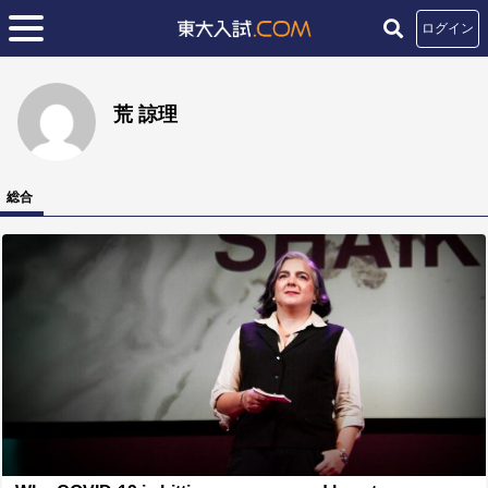
ログイン
荒 諒理
総合