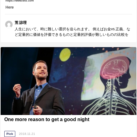
https://www.ted.com
Here
荒 諒理
人生において、時に難しい選択を迫られます。 例えばお金vs.正義、な
ど定量的に価値を評価できるものと定量的評価が難しいものの比較を
しなければならないとき、我々は選択の困難に直面します。 そのよう
な選択を迫られた時、「外にある理由」ではなく「自分の内にある理
由」に目を向けることが大切だと話者は述べています。 難しい選択を
迫られたときは、自分にとって大切な価値が何かを把握するチャンス
です。 世間の常識などに振り回されることなく(もちろん自分で考える
ために耳を傾けるのは大切だとは思いますが)、自分の価値観を大切に
しそれを貫く、それが自分らしい人生を歩むということなのだと思い
ます。
One more reason to get a good night
Pick
2018.11.21