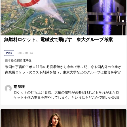
無燃料ロケット、電磁波で飛ばす 東大グループ考案
Pick
2019.06.14
日本経済新聞 電子版
米国の宇宙船アポロ11号の月面着陸から今年で半世紀。今や国内外の企業が
商業用ロケットのコスト削減を競う。東京大学などのグループは物資を宇宙
に大量輸送する未来を見据え、従来のロケットとは全く異なる打ち
荒 諒理
ロケットの打ち上げる際、大量の燃料が必要だけれどもそれがまたロ
ケット全体の重量を増やしてしまう、という話をどこかで聞いた記憶
があります。 そこから「燃料をつまないロケット」が実現しそうなと
ころまで現在の科学、技術が進歩しているとは驚きです。