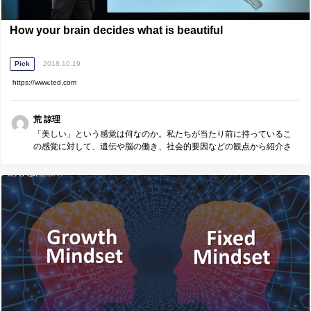
How your brain decides what is beautiful
Pick
2018.10.19
https://www.ted.com
荒 諒理
「美しい」という感覚は何なのか。私たちが当たり前に持っているこ
の感覚に対して、遺伝や脳の働き、社会的要因などの観点から紹介さ
れていて興味深いです。このトークの内容とは離れますが「善と悪」
など、現代社会に生きる多くの人が共有する感覚が何に起因するの
か、といった哲学的な話題にも個人的に興味があります。