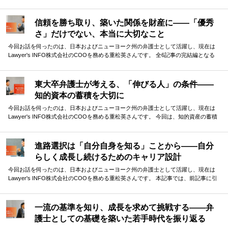
信頼を勝ち取り、築いた関係を財産に——「優秀
さ」だけでない、本当に大切なこと
今回お話を伺ったのは、日本およびニューヨーク州の弁護士として活躍し、現在は
Lawyer's INFO株式会社のCOOを務める重松英さんです。 全6記事の完結編となる
今回は、「他者との協働」に焦点を当てて、重松さんに受験生へのメッセージを伺
いました。 他者との「弱い繋がり」を大切にする重要性、そして、その前提となる
信頼構築の必要性。弁護士として、自らもネットワークを活かしてダイナミックに
東大卒弁護士が考える、「伸びる人」の条件——
活躍されてきた重松さんが、体験談をもとに語ってくださりました。
知的資本の蓄積を大切に
今回お話を伺ったのは、日本およびニューヨーク州の弁護士として活躍し、現在は
Lawyer's INFO株式会社のCOOを務める重松英さんです。 今回は、知的資産の蓄積
という観点から、「伸びる人」の特徴や条件について語っていただきました。 小さ
な差がどんどん積み重なり、最終的には大きな差として現れる受験勉強の中で、少
しでも早い段階から意識しておくべきことは何か。貴重なお話を伺うことができま
進路選択は「自分自身を知る」ことから——自分
した。
らしく成長し続けるためのキャリア設計
今回お話を伺ったのは、日本およびニューヨーク州の弁護士として活躍し、現在は
Lawyer's INFO株式会社のCOOを務める重松英さんです。 本記事では、前記事に引
き続き、重松さんのこれまでのキャリアについて振り返っていただきました。ま
た、キャリア選択についてのお考えや、これからキャリアを考える方々へのアドバ
イスもお伺いしました。 現在進路選択に迷っている方にとっても、参考となる指針
一流の基準を知り、成長を求めて挑戦する——弁
がつまった内容となっています。
護士としての基礎を築いた若手時代を振り返る