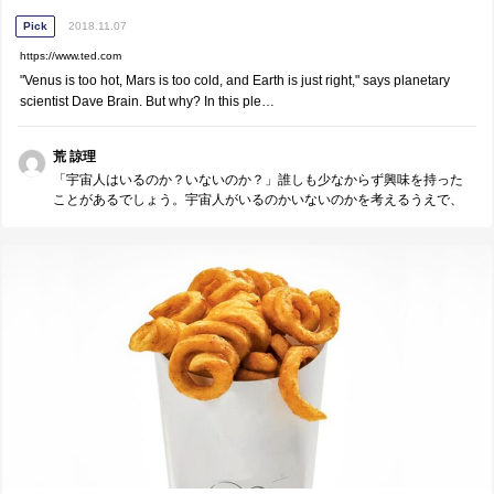
Pick
2018.11.07
https://www.ted.com
"Venus is too hot, Mars is too cold, and Earth is just right," says planetary
scientist Dave Brain. But why? In this ple…
荒 諒理
「宇宙人はいるのか？いないのか？」誰しも少なからず興味を持った
ことがあるでしょう。宇宙人がいるのかいないのかを考えるうえで、
「どのような惑星になら生命が存在可能なのか？」を知ることがまず
重要です。このトピックは"habitability"と呼ばれ、現在も研究が続けら
れています。そんな"habitability"についてのトークです。