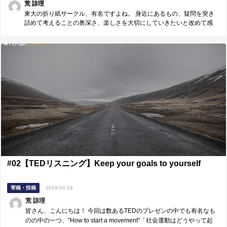
荒 諒理
東大の折り紙サークル、有名ですよね。 身近にあるもの、疑問を突き
詰めて考えることの奥深さ、楽しさを大切にしていきたいと改めて感
じさせられます。
#02【TEDリスニング】Keep your goals to yourself
寄稿・投稿
2019.04.24
荒 諒理
皆さん、こんにちは！ 今回は数あるTEDのプレゼンの中でも有名なも
のの中の一つ、"How to start a movement"「社会運動はどうやって起