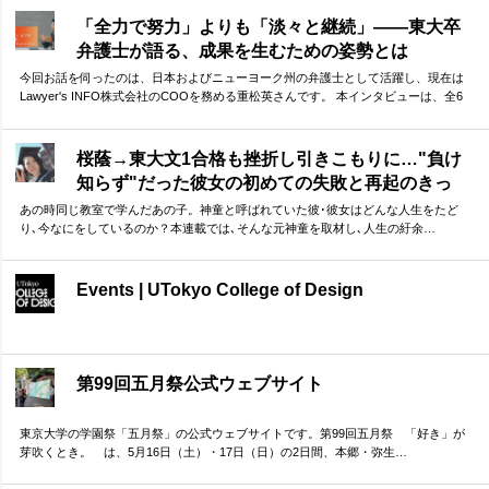
方」から、今振り返ってわかる「東大を目指す本当の意味」まで。貴重なお話を伺
うことができました。
「全力で努力」よりも「淡々と継続」——東大卒
弁護士が語る、成果を生むための姿勢とは
今回お話を伺ったのは、日本およびニューヨーク州の弁護士として活躍し、現在は
Lawyer's INFO株式会社のCOOを務める重松英さんです。 本インタビューは、全6
回の連載としてお届けします。第1回となる本記事では、重松さんの東大受験につい
て振り返っていただきました。 ゴールから逆算して計画した上で、「全力で努力」
より「淡々と継続」 ーー実体験に基づく重松さんのお話は、受験勉強に励む方に多
桜蔭→東大文1合格も挫折し引きこもりに…"負け
くの示唆を与えてくれるはずです。
知らず"だった彼女の初めての失敗と再起のきっ
かけ
あの時同じ教室で学んだあの子。神童と呼ばれていた彼･彼女はどんな人生をたど
り､今なにをしているのか？本連載では､そんな元神童を取材し､人生の紆余…
Events | UTokyo College of Design
第99回五月祭公式ウェブサイト
東京大学の学園祭「五月祭」の公式ウェブサイトです。第99回五月祭 「好き」が
芽吹くとき。 は、5月16日（土）・17日（日）の2日間、本郷・弥生…