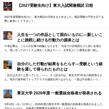
【2027受験生向け】東大入試関連模試 日程
2027年度受験生向けに、東大模試の日程をまとめました。模試受験の予定を立てる
際に参考にして下さい！
人生を一つの作品として面白いものに―新しいこ
とに挑戦し続ける行動力の源泉とは
※本記事は、こちらの記事の続編となります。 渋谷での自発的なゴミ拾い企画か
ら、思い立ってのベトナム弾丸一人旅まで——。大学生という環境を使い倒し…
自分のした行動が結果をもたらす―受験という経
験を通して得られたものとは
「自分は天才だと思っていた」——。そう語るのは、東京大学1年生の和田瑛士さ
ん。地方の進学校でトップクラスの成績を誇りながらも、一度は不合格という…
東京大学 2026年度 一般選抜合格者が発表される
3月10日（火）12:00 に，2026年度の東京大学一般選抜の合格者が発表されました。
下記ページから，合格者の受験番号を参照することができま…