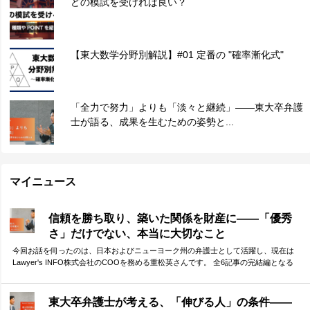
どの模試を受ければ良い？
【東大数学分野別解説】#01 定番の "確率漸化式"
「全力で努力」よりも「淡々と継続」——東大卒弁護
士が語る、成果を生むための姿勢と...
マイニュース
信頼を勝ち取り、築いた関係を財産に——「優秀
さ」だけでない、本当に大切なこと
今回お話を伺ったのは、日本およびニューヨーク州の弁護士として活躍し、現在は
Lawyer's INFO株式会社のCOOを務める重松英さんです。 全6記事の完結編となる
今回は、「他者との協働」に焦点を当てて、重松さんに受験生へのメッセージを伺
いました。 他者との「弱い繋がり」を大切にする重要性、そして、その前提となる
信頼構築の必要性。弁護士として、自らもネットワークを活かしてダイナミックに
東大卒弁護士が考える、「伸びる人」の条件——
活躍されてきた重松さんが、体験談をもとに語ってくださりました。