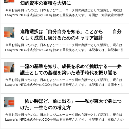
知的資本の蓄積を大切に
今回お話を伺ったのは、日本およびニューヨーク州の弁護士として活躍し、現在は
Lawyer's INFO株式会社のCOOを務める重松英さんです。 今回は、知的資産の蓄積
という観点から、「伸びる人」の特徴や条件について語っていただきました。 小さ
な差がどんどん積み重なり、最終的には大きな差として現れる受験勉強の中で、少
しでも早い段階から意識しておくべきことは何か。貴重なお話を伺うことができま
進路選択は「自分自身を知る」ことから——自分
した。
らしく成長し続けるためのキャリア設計
今回お話を伺ったのは、日本およびニューヨーク州の弁護士として活躍し、現在は
Lawyer's INFO株式会社のCOOを務める重松英さんです。 本記事では、前記事に引
き続き、重松さんのこれまでのキャリアについて振り返っていただきました。ま
た、キャリア選択についてのお考えや、これからキャリアを考える方々へのアドバ
イスもお伺いしました。 現在進路選択に迷っている方にとっても、参考となる指針
一流の基準を知り、成長を求めて挑戦する——弁
がつまった内容となっています。
護士としての基礎を築いた若手時代を振り返る
今回お話を伺ったのは、日本およびニューヨーク州の弁護士として活躍し、現在は
Lawyer's INFO株式会社のCOOを務める重松英さんです。 本記事では、弁護士とし
ての初期のキャリアを振り返っていただき、そこで学んだことについて語っていた
だきました。 ファーストキャリアで学んだ、一流事務所の仕事の基準。そして、さ
らなる成長を求めての決断。 華やかな経歴の裏側には、自分なりの答えを探し続け
「怖い時ほど、前に出る」——私が東大で身につ
た挑戦の連続がありました。
けた、一生ものの考え方
今回お話を伺ったのは、日本およびニューヨーク州の弁護士として活躍し、現在は
Lawyer's INFO株式会社のCOOを務める重松英さんです。 本記事では、重松さんの
東大生活を振り返っていただきました。 ボクシングから学んだ「勝つための考え