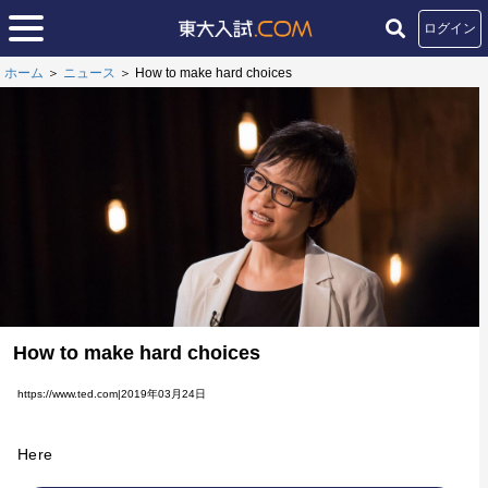
ログイン
ホーム
＞
ニュース
＞
How to make hard choices
How to make hard choices
https://www.ted.com|2019年03月24日
Here