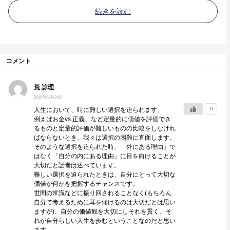
続きを読む
コメント
荒 諒理
2019年03月24日
0
人生において、時に難しい選択を迫られます。
例えばお金vs.正義、など定量的に価値を評価でき
るものと定量的評価が難しいものの比較をしなけれ
ばならないとき、我々は選択の困難に直面します。
そのような選択を迫られた時、「外にある理由」で
はなく「自分の内にある理由」に目を向けることが
大切だと話者は述べています。
難しい選択を迫られたときは、自分にとって大切な
価値が何かを把握するチャンスです。
世間の常識などに振り回されることなく(もちろん
自分で考えるために耳を傾けるのは大切だとは思い
ますが)、自分の価値観を大切にしそれを貫く、そ
れが自分らしい人生を歩むということなのだと思い