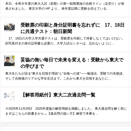
本日、令和８年度の東大入試（前期）の第一段階選抜の合格ライン（足切り）が発
表されました。 東京大学の HP より。 来年度以降に受験を控えている…
受験票の印刷と身分証明書を忘れずに 17、18日
に共通テスト：朝日新聞
17、18日の大学入学共通テストは、受験票を印刷して持参しなくてはいけない。
顔写真付きの身分証明書も必要だ。大学入試センターは、忘れないように…
妥協の無い毎日で未来を変える：受験から東大で
の学びまで
東大生たちが語る“東大を目指す理由”と“合格への道”――勉強法、受験での失敗談、
そして合格後のリアルな学生生活まで。これから東大を目指すあなたに…
【解答用紙付】東大二次過去問一覧
※2025年11月29日 2025年度版の解答用紙を掲載しました。 東大過去問を解く前に
まずはこちらの前書きから→【過去問の扱い方】練習で本番を…