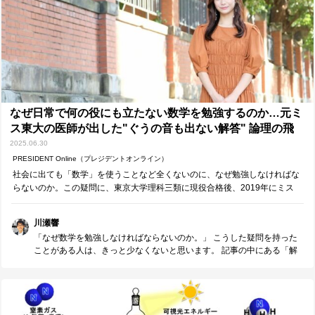
な目的意識を持つ人にとって、 この新しい学部は大きな挑戦の選択肢
となるでしょう。 今後も情報は順次アップデートされていく見込みで
す。 少しでも興味がある方は、定期的にチェックしておくことをおす
すめします。 個人的には、それほどまでに明確な目的意識を持つ方で
あれば、 「なぜ東大で学びたいのか」という視点も、進路選択の上で
欠かせない問いになると思います。 日本にとどまらず、世界中の大学
と比較しても、この学部で何を得たいのか―― そんな視点から考えて
みるのも、とても価値のあるプロセスではないでしょうか。
なぜ日常で何の役にも立たない数学を勉強するのか…元ミ
ス東大の医師が出した"ぐうの音も出ない解答" 論理の飛
躍が許されない世界で自分の思考回路を説明する
2025.06.30
PRESIDENT Online（プレジデントオンライン）
社会に出ても「数学」を使うことなど全くないのに、なぜ勉強しなければな
らないのか。この疑問に、東京大学理科三類に現役合格後、2019年にミス
東大に選ばれ、今春より医師になった上田彩瑛さんが答えた――。
川瀬響
「なぜ数学を勉強しなければならないのか。」 こうした疑問を持った
ことがある人は、きっと少なくないと思います。 記事の中にある「解
答に至るまでの過程を論理的に組み立て、それを相手に伝わるように
説明する力は、数学を通して鍛えられる」という意見には、私も強く
共感します。 私自身も授業中、生徒に対して「答えが合っているかだ
けでなく、その過程を自分の言葉で説明できることが大切だよ」とよ
く伝えています。 問題の意図を読み取り、解法を発想し、 解答に至る