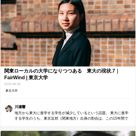
会との接点が豊富な都市に立地していることも、 東大を目指す大きな
きっかけになったと語られており、 ここは良い・悪いという話ではな
く、事実として東大の大きなメリットだと感じます。 記事では、東大
生の多くが「世間に期待されるキャリア」を選びがちではないかとい
う点も指摘されています。 日本のトップ大学である東大に通う人材に
は、 世間からの大きな期待が寄せられることは避けられません。 だか
らこそ、自分の軸を見失わずに努力を続けることが、 ますます重要だ
と気付かされます。
関東ローカルの大学になりつつある 東大の現状.7｜
FairWind | 東京大学
2025.06.04
東京大学
川瀬響
地方から東大に進学する学生が減少しているという話題。 東大に進学
する学生のうち、東京近郊（関東地方）出身の割合は、この15年間で
10%以上増えているそうです。 もちろん、全国の人口に占める関東地
方の割合が増えていることも影響しているかもしれません。 ただ、0～
14歳の子どもの人口で見てみると、関東地方の7都県が全国に占める割