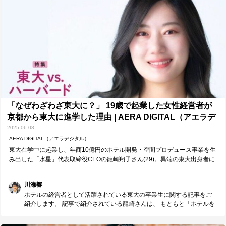
でも、この話題が出題されたことがありますね。） しかし、アンモニ
アの生成過程では二酸化炭素が排出されるという課題があります。 現
在、アンモニアの多くはハーバー・ボッシュ法で製造されています
が、 この方法で使用される水素は、天然ガスから取り出されるため、
その過程で二酸化炭素が排出されてしまうのです。 また、高校化学で
学ぶとおり、ハーバー・ボッシュ法は高温・高圧の条件下で行われる
ため、 その条件を維持するのにも多くのエネルギーを必要とします。
そこで、リンク先の記事でも紹介されているように、 水を水素源とし
て用い、穏やかな条件下でアンモニアを合成する新たな方法が研究さ
れています。 記事中では、「モリブデン錯体」という触媒も登場しま
す。 モリブデンという元素はあまりなじみがないかもしれませんが、
高校生物でも登場する、窒素固定細菌がもつ酵素「ニトロゲナーゼ」
「なぜわざわざ東大に？」 19歳で起業した女性経営者が
にも含まれる元素です。 窒素固定細菌は、常温・常圧で空気中の窒素
京都から東大に進学した理由 | AERA DIGITAL（アエラデ
からアンモニアを合成できるため、 こうした研究にも大きなヒントを
ジタル）
2025.06.08
与えているのでしょう。 20世紀の人類を支えたといっても過言ではな
いハーバー・ボッシュ法。 開発からすでに1世紀以上が経ちましたが、
AERA DIGITAL（アエラデジタル）
それに代わる新たなアンモニア合成法が登場する日も、そう遠くない
東大在学中に起業し、年商10億円のホテル開発・空間プロデュース事業を生
のかもしれませんね。
み出した「水星」代表取締役CEOの龍崎翔子さん(29)。異端の東大出身者に
母校はどう映っているのか（全2回の1回目／後編へ続く…
川瀬響
ホテルの経営者として活躍されている東大の卒業生に関する記事をご
紹介します。 記事で紹介されている龍崎さんは、 もともと「ホテルを
経営したい」という明確な目標を持っていて、 「キャリアを拓くため
に」国内トップの東大を志願されたとのこと。 また、東京という、社