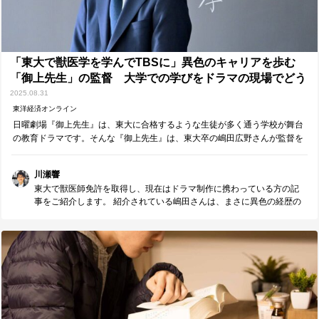
かも楽しみながら向き合う」という姿勢こそが、可能性をどこまでも
広げていくのだと、この記事から改めて教えてもらいました。
「東大で獣医学を学んでTBSに」異色のキャリアを歩む
「御上先生」の監督 大学での学びをドラマの現場でどう
生かしたのか
2025.08.31
東洋経済オンライン
日曜劇場『御上先生』は、東大に合格するような生徒が多く通う学校が舞台
の教育ドラマです。そんな『御上先生』は、東大卒の嶋田広野さんが監督を
務めています。今回の記事では、3月23日の最終回を目前に控えてい…
川瀬響
東大で獣医師免許を取得し、現在はドラマ制作に携わっている方の記
事をご紹介します。 紹介されている嶋田さんは、まさに異色の経歴の
持ち主です。 記事中の「今の仕事を選択した以上、今まで学んできた
ことを存分に生かしたうえで社会に対して恩返しをしていきたい」と
いう言葉に、共感を覚えました。 この姿勢は、東京大学のアドミッシ
ョン・ポリシーにある「期待する学生像」のひとつにも重なるものだ
と感じます。 難解な知識を記憶する力や、複雑な問題を解く力ももち
ろん大切です。 でもそれは、「自分の力をどう社会に活かしていく
か」という大きな目的に対する、 手段の一つなのではないでしょう
か。 「社会に還元する」と聞くと、大それたことのように感じるかも
しれません。 でも実際には、たとえば―― うまくいかない仕事にどう