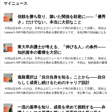
マイニュース
信頼を勝ち取り、築いた関係を財産に——「優秀
さ」だけでない、本当に大切なこと
今回お話を伺ったのは、日本およびニューヨーク州の弁護士として活躍し、現在は
Lawyer's INFO株式会社のCOOを務める重松英さんです。 全6記事の完結編となる
今回は、「他者との協働」に焦点を当てて、重松さんに受験生へのメッセージを伺
いました。 他者との「弱い繋がり」を大切にする重要性、そして、その前提となる
信頼構築の必要性。弁護士として、自らもネットワークを活かしてダイナミックに
東大卒弁護士が考える、「伸びる人」の条件——
活躍されてきた重松さんが、体験談をもとに語ってくださりました。
知的資本の蓄積を大切に
今回お話を伺ったのは、日本およびニューヨーク州の弁護士として活躍し、現在は
Lawyer's INFO株式会社のCOOを務める重松英さんです。 今回は、知的資産の蓄積
という観点から、「伸びる人」の特徴や条件について語っていただきました。 小さ
な差がどんどん積み重なり、最終的には大きな差として現れる受験勉強の中で、少
しでも早い段階から意識しておくべきことは何か。貴重なお話を伺うことができま
進路選択は「自分自身を知る」ことから——自分
した。
らしく成長し続けるためのキャリア設計
今回お話を伺ったのは、日本およびニューヨーク州の弁護士として活躍し、現在は
Lawyer's INFO株式会社のCOOを務める重松英さんです。 本記事では、前記事に引
き続き、重松さんのこれまでのキャリアについて振り返っていただきました。ま
た、キャリア選択についてのお考えや、これからキャリアを考える方々へのアドバ
イスもお伺いしました。 現在進路選択に迷っている方にとっても、参考となる指針
一流の基準を知り、成長を求めて挑戦する——弁
がつまった内容となっています。