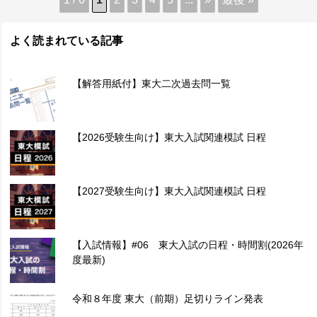
イントであると感じます。 橋本さんは様々なことに挑戦していく中
で、心無い誹謗中傷も受けてしまったとのこと。 その誹謗中傷に関す
る話題が記事の中で2回登場しますが、 記事の前半が、「ここであきら
よく読まれている記事
めてしまうと私が損をして、叩いた人たちが喜び、得することになっ
てしまう。」とあるのに、 後半では、「私がここでくじけてしまう
と、若者が政治に参画する必要性を痛感した経験や、メンバーの輝く
【解答用紙付】東大二次過去問一覧
姿を見て受けた衝撃、感動が無かったものになってしまいます。」 と
視野が広がっていることが、興味深いです。 挑戦を積み重ね、一つ一
つ誠実に実行し、自信に繋げていくことが、 より多くの人を巻き込ん
だ大きな挑戦に繋がることを再確認させていただきました。
【2026受験生向け】東大入試関連模試 日程
【2027受験生向け】東大入試関連模試 日程
【入試情報】#06 東大入試の日程・時間割(2026年
度最新)
令和８年度 東大（前期）足切りライン発表