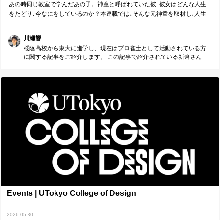
あの時同じ教室で学んだあの子。神童と呼ばれていた彼･彼女はどんな人生
をたどり､今なにをしているのか？本連載では､そんな元神童を取材し､人生
の紆余曲折を聞く。
川瀬響
桜蔭高校から東大に進学し、現在はプロ雀士として活動されている方
に関する記事をご紹介します。 この記事で紹介されている新倉さん
は、 周りの人間全員が受験勉強に没頭するような環境で努力を続け、
無事に東大に進学しました。 しかし、東大入学後の状況について、
「何を優先するかが人によって全然違う中で、自分はどう進めばいい
のかわからなくなりました。」 と語られています。 特に進学校に通う
高校生の中には、 「周りが勉強しているから、自分も勉強しよう」
「やりたいことがあるわけではないけど、まずは東大合格を目標に努
力しよう」 と勉強している人も少なくないかもしれません。 勉強に集
中できる環境は整っているからこそ、 疑いもなく努力を重ね、良い成
績を収めてきた人もいることでしょう。 もちろん、受験勉強に熱中
し、良い成績を取ろうと努力する経験から得られることもたくさんあ
ります。 しかし、大学受験は決してゴールではなく、その先に続く人
生の通過点の一つでしかありません。 この記事は、「大学受験の先に
どんな世界があるのか」について考えるきっかけになると思います。
順風満帆に見える人にも迷いや失敗はあります。 ただ、人生の中で躓
くことがあったとしても、 それで人生が終わるわけではない。 新倉さ
Events | UTokyo College of Design
んの歩みからは、人生の転機や挫折とどう向き合うかについて、 大切
な気づきが得られると思います。
2026.05.30