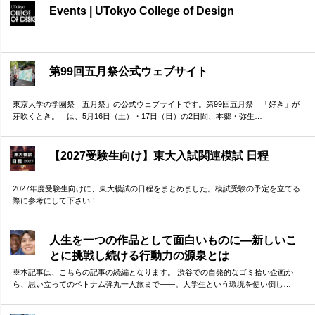
Events | UTokyo College of Design
第99回五月祭公式ウェブサイト
東京大学の学園祭「五月祭」の公式ウェブサイトです。第99回五月祭 「好き」が
芽吹くとき。 は、5月16日（土）・17日（日）の2日間、本郷・弥生…
【2027受験生向け】東大入試関連模試 日程
2027年度受験生向けに、東大模試の日程をまとめました。模試受験の予定を立てる
際に参考にして下さい！
人生を一つの作品として面白いものに―新しいこ
とに挑戦し続ける行動力の源泉とは
※本記事は、こちらの記事の続編となります。 渋谷での自発的なゴミ拾い企画か
ら、思い立ってのベトナム弾丸一人旅まで——。大学生という環境を使い倒し…