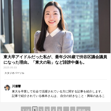
明らかな差別は、当然積極的に是正していくべきだと思います。 しか
し、そういった目に見える障壁は自覚しやすい分、対策も講じやす
い。 本当に怖いのは、自らの経験だけをもとにした「思い込み」によ
る何気ない発言・行動が、 他人の人生を大きく左右することに繋がっ
ているのかもしれない、ということ。 そして、それがジェンダー不平
等という大きな問題につながっているのかもしれない、ということ。
それを防ぐためには、目の前の現状に対して、 「そういうものだ」と
して決めつけて呑みこむのではなく、 常に疑問を持って、考えたり調
べたりすることが大切だと思います。 教育に携わる人間としても、ま
ず自分自身が学ぶことを止めてはいけないと、 改めて感じさせられま
した。
東大卒アイドルだった私が、最年少26歳で渋谷区議会議員
になった理由。「東大の恥」など誹謗中傷も。
2025.05.03
スタジオパーソル
川瀬響
東大を卒業して社会で活躍されている方に関する記事を紹介します。
記事で紹介されている橋本さんは、 自分の好きなこと・興味のあるこ
とに対して、 「好きだ」「興味はある」で終わるのではなく、 実際に
挑戦していくことを大事にされています。 それは、決して簡単なこと
ではないと思いますが、 人生を豊かにしていくうえでとても大事なポ
1 / 6
1
2
3
4
5
...
»
最後 »