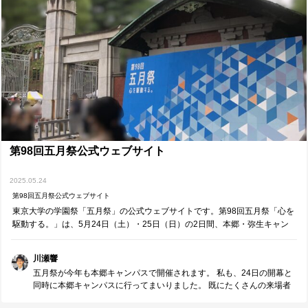
合は、2007年には31.6%だったのが、2022年では33.8%と、大きくは
変わっていません。 記事にもあるように、東大の魅力や東大で学ぶ意
義が、地方の高校生には十分に伝わっていない可能性もあるのではな
いでしょうか。 私自身も、東京と地方の高校生が東大を目指すきっか
けに差が生まれないように、微力ながら力になりたいと考えていま
す。 それが、東大の多様性を広げ、日本全体の教育水準の向上にもつ
ながると信じています。
第98回五月祭公式ウェブサイト
2025.05.24
第98回五月祭公式ウェブサイト
東京大学の学園祭「五月祭」の公式ウェブサイトです。第98回五月祭「心を
駆動する。」は、5月24日（土）・25日（日）の2日間、本郷・弥生キャン
パスにて開催されます。
川瀬響
五月祭が今年も本郷キャンパスで開催されます。 私も、24日の開幕と
同時に本郷キャンパスに行ってまいりました。 既にたくさんの来場者
であふれていて、グッズ売り場やキャンパスツアーの受付には長蛇の