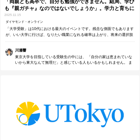
「両親とも高卒で、自分も勉強ができません。結局、学び
も『親ガチャ』なのではないでしょうか」。学力と育ちに
関係はあるのか考える
2025.11.15
ダイヤモンド・オンライン
​「大学受験」は10代における最大のイベントです。残念な側面でもあります
が、いい大学に行けば、なりたい職業になれる確率は上がり、将来の選択肢
は増えるのが現在の日本です。一方で、「学歴」だけで人生の成功が約束さ
れるものではありません。本記事で…
川瀬響
東京大学を目指している受験生の中には、 「自分の家は恵まれていな
いから東大なんて無理だ」と感じている人もいるかもしれません。 ま
た、保護者の方の中には「自分の学歴が低いから、子どもも勉強が苦
手なのでは」と悩んでいる方もいるかもしれません。 今回紹介する記
事では、 「学力は環境によってどの程度左右されるのか」というテー
マについて考えています。 記事中には"人生そのものが「ガチャガチャ
の連続」"という言葉もあります。 確かに、すべての環境が平等という
わけではありません。 でも、「変えられないもの」ばかりに目を向け
るのではなく、 「自分で変えられること」に目を向けて努力を積み重
ねる―― その姿勢こそ、東大受験にも通じる大切な考え方だと思いま
す。 自分の力で未来を切り開こうとしている受験生に、ぜひ読んでほ
しい記事です。 また、お子さんを支える保護者の方にも読んでいただ
きたい内容です。