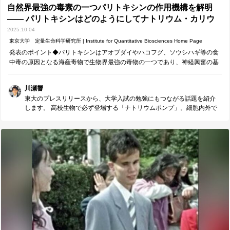
自然界最強の毒素の一つパリトキシンの作用機構を解明
―― パリトキシンはどのようにしてナトリウム・カリウ
ムポンプを 陽イオンチャネルに変えるか ―― | 東京大学
2025.10.04
定量生命科学研究所
東京大学 定量生命科学研究所 | Institute for Quantitative Biosciences Home Page
発表のポイント◆パリトキシンはアオブダイやハコフグ、ソウシハギ等の食
中毒の原因となる海産毒物で生物界最強の毒物の一つであり、神経興奮の基
盤を作るナトリウム・カリウムポンプを陽イオンなら何でも通すチャネルに
変えてしまう。その機構をクライオ電子…
川瀬響
東大のプレスリリースから、大学入試の勉強にもつながる話題を紹介
します。 高校生物で必ず登場する「ナトリウムポンプ」。細胞内外で
ナトリウムイオンやカリウムイオンを運ぶ重要な膜タンパク質です
が、仕組みを深く理解している受験生は多くありません。 今回紹介す
るプレスリリースでは、その働きが分かりやすく説明されています。
生物を学ぶと、「なぜ毒が危険なのか」というメカニズムも理解でき
るようになります。例えば、フグ毒（テトロドトキシン）はナトリウ
ムチャネルを阻害するため、興奮の伝導が止まってしまいます。一
方、パリトキシンはナトリウムポンプを異常に変化させ、陽イオンを
何でも通してしまう“チャネル化”を引き起こします。 (「陽イオンを何
でも通す」仕組みが、化学で学ぶ「陽イオン交換膜」と似ているとい
うのも興味深い点だと思います。) 記事の最後には、 「チャネルとポン
プは果たすべき役割が違い、それに応じて蛋白質のデザインの方針も
違うということが、今回の研究で明らかになった」 とまとめられてい
ます。生命現象を支える分子が目的に応じて精密に設計されていると