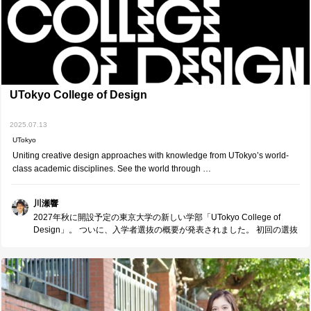
UTokyo College of Design
2025.07.13
UTokyo
Uniting creative design approaches with knowledge from UTokyo’s world-
class academic disciplines. See the world through …
川瀬響
2027年秋に開設予定の東京大学の新しい学部「UTokyo College of
Design」。 ついに、入学者選抜の概要が発表されました。 初回の選抜
は2026年に実施予定で、いよいよ入試まであと1年あまりとなりまし
た。 UTokyo College of Designは、東京大学の持つ「知」の力とデザ
インの力を融合させ、 社会課題の解決を通じて、世界にインパクトを
与える人材の育成を目指しています。 「英語を使うことに抵抗がな
い」 「社会課題を解決するための基盤となる力を学びたい！」 「〇〇
について学び、研究し、世界に価値を提供したい！」 ――そんな明確