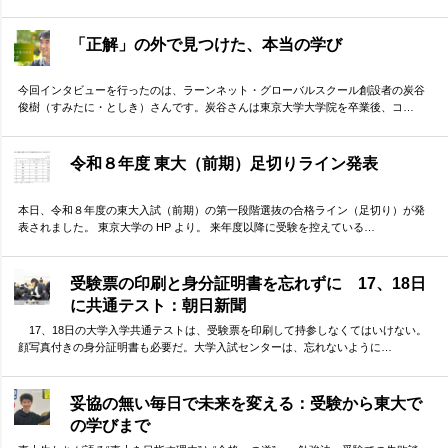
「正解」の外で見つけた、本当の学び
今回インタビューを行ったのは、ラーンネット・グローバルスクール創設者の炭谷
俊樹（すみたに・としき）さんです。炭谷さんは東京大学大学院を卒業後、コ…
令和８年度 東大（前期）足切りライン発表
本日、令和８年度の東大入試（前期）の第一段階選抜の合格ライン（足切り）が発
表されました。 東京大学の HP より。 来年度以降に受験を控えている…
受験票の印刷と身分証明書を忘れずに 17、18日
に共通テスト：朝日新聞
17、18日の大学入学共通テストは、受験票を印刷して持参しなくてはいけない。
顔写真付きの身分証明書も必要だ。大学入試センターは、忘れないように…
妥協の無い毎日で未来を変える：受験から東大で
の学びまで