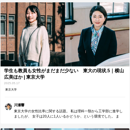
列ができていました。 学生の熱気を感じることのできる、貴重な機会
です。 学術展示や講演会はもちろん、1・2年生の屋台や、部活・サー
クルなどによるパフォーマンスも見どころです。 ただキャンパスの中
を歩くだけでも、いろいろと発見があると思います。 もし東京の近く
にお住まいであったり、東京を訪れる機会があったりする方は、訪れ
てみてはいかがでしょうか。
学生も教員も女性がまだまだ少ない 東大の現状.5｜横山
広美ほか | 東京大学
2025.05.17
東京大学
川瀬響
東京大学の女性比率に関する話題。 私は理科一類から工学部に進学し
ましたが、 女子は20人に1人いるかどうか、という環境でした。 ま
た、所属する学科の教授も全員が男性だったと記憶しています。 その
環境を、いつしか当たり前だと思っていたことを反省します。 制度上