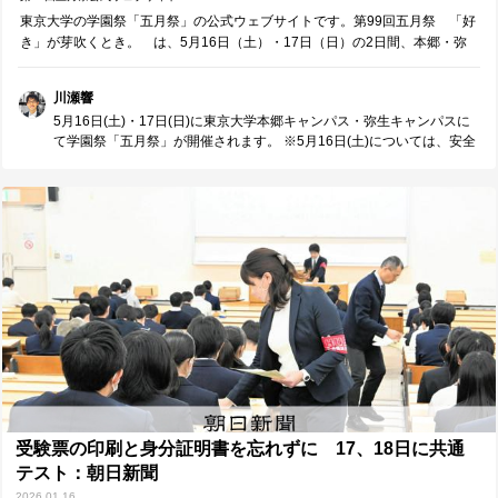
東京大学の学園祭「五月祭」の公式ウェブサイトです。第99回五月祭 「好
き」が芽吹くとき。 は、5月16日（土）・17日（日）の2日間、本郷・弥
生キャンパスにて開催されます。
川瀬響
5月16日(土)・17日(日)に東京大学本郷キャンパス・弥生キャンパスに
て学園祭「五月祭」が開催されます。 ※5月16日(土)については、安全
管理上の理由により、全企画が中止となってしまったとのことです。
私は、初日となる16日(土)の開始間もないタイミングで本郷キャンパス
を覗いてみましたが、その当時は多くの学生・中高生・家族連れでに
ぎわっていました。 学生による模擬店やパフォーマンスはもちろんの
こと、東大教授の講演や各学部の学術企画など、"受験勉強の先にある
未来"を目の当たりにできるのが、五月祭の大きな魅力の一つです。大
学生たちが、自分の興味をとことん追求し、仲間と共に企画やパフォ
ーマンスを作り上げる環境が、そこにはあるはずでした。 今年も、五
月祭に向けて学生たちが多くの時間と熱意を捧げ、準備を重ねていた
ことでしょう。 詳細までは分かりませんが、本日、全企画が中止とな
ってしまったことの重みを感じます。 明日17日(日)、五月祭が無事に
開催されること、そして受験生が「自分もこの場所に立ちたい」と思
えるきっかけになることを祈っています。 ※追記： 5月16日(土)20:00
現在、 5月17日(日)の五月祭開催が決定したとのことです！
受験票の印刷と身分証明書を忘れずに 17、18日に共通
テスト：朝日新聞
2026.01.16