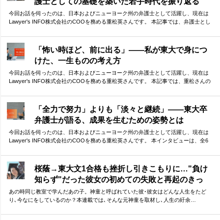
護士としての基礎を築いた若手時代を振り返る
今回お話を伺ったのは、日本およびニューヨーク州の弁護士として活躍し、現在は
Lawyer's INFO株式会社のCOOを務める重松英さんです。 本記事では、弁護士とし
ての初期のキャリアを振り返っていただき、そこで学んだことについて語っていた
だきました。 ファーストキャリアで学んだ、一流事務所の仕事の基準。そして、さ
らなる成長を求めての決断。 華やかな経歴の裏側には、自分なりの答えを探し続け
「怖い時ほど、前に出る」——私が東大で身につ
た挑戦の連続がありました。
けた、一生ものの考え方
今回お話を伺ったのは、日本およびニューヨーク州の弁護士として活躍し、現在は
Lawyer's INFO株式会社のCOOを務める重松英さんです。 本記事では、重松さんの
東大生活を振り返っていただきました。 ボクシングから学んだ「勝つための考え
方」から、今振り返ってわかる「東大を目指す本当の意味」まで。貴重なお話を伺
うことができました。
「全力で努力」よりも「淡々と継続」——東大卒
弁護士が語る、成果を生むための姿勢とは
今回お話を伺ったのは、日本およびニューヨーク州の弁護士として活躍し、現在は
Lawyer's INFO株式会社のCOOを務める重松英さんです。 本インタビューは、全6
回の連載としてお届けします。第1回となる本記事では、重松さんの東大受験につい
て振り返っていただきました。 ゴールから逆算して計画した上で、「全力で努力」
より「淡々と継続」 ーー実体験に基づく重松さんのお話は、受験勉強に励む方に多
桜蔭→東大文1合格も挫折し引きこもりに…"負け
くの示唆を与えてくれるはずです。
知らず"だった彼女の初めての失敗と再起のきっ
かけ
あの時同じ教室で学んだあの子。神童と呼ばれていた彼･彼女はどんな人生をたど
り､今なにをしているのか？本連載では､そんな元神童を取材し､人生の紆余…