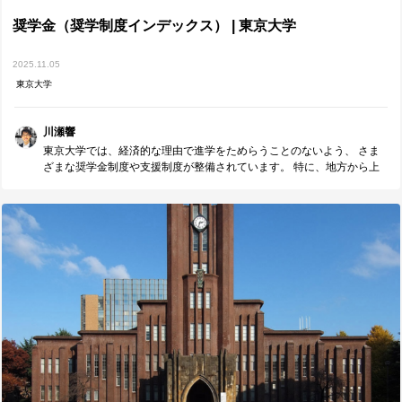
奨学金（奨学制度インデックス） | 東京大学
2025.11.05
東京大学
川瀬響
東京大学では、経済的な理由で進学をためらうことのないよう、 さま
ざまな奨学金制度や支援制度が整備されています。 特に、地方から上
京して一人暮らしをする場合、学費や生活費などに不安を感じる方も
多いかもしれません。 そうした方のために、東京大学公式サイトで
は、給付型・貸与型の奨学金、大学独自の支援制度などがまとめられ
ています。 また、東大への進学を希望する高校生を対象とした奨学金
の中には、11月中旬が締め切りとなっているものもあります。 奨学金
の申請は、早めの情報収集が大切です。 進学を目指すうえで、安心し
て学べる環境づくりの第一歩として、ぜひ公式サイトをチェックして
みてください。