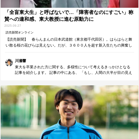
いうことに、 受験勉強の先にある“学問の面白さ”を感じられるのではな
いでしょうか。 入試で問われる知識と、研究最前線がどのようにつな
「全盲東大生」と呼ばないで…「障害者なのにすごい」称
がっているのか――特に生物選択の方は、ぜひ記事を読んでみてくだ
賛への違和感、東大教授に進む原動力に
さい。
2025.09.27
読売新聞オンライン
【読売新聞】 春らんまんの日本武道館（東京都千代田区）。はらはらと舞
い散る桜の花びらは見えない。だが、３６００人を超す新入生たちの興奮し
た声や足音のざわめきが、大波のようなうねりとなって耳に飛び込んでく
る。 １９９４年４月１２日。東
川瀬響
東大を卒業された方に関する、多様性について考えるきっかけとなる
記事を紹介します。 記事の中にある、 「もし、人間の大半が目の見え
ない人で、目の見える人が少数派だったら...」 という言葉がとても印
象に残りました。 私自身、障害を持つ人に対して「すごいな」「頑張
っているな」と思うことがあります。しかし、その感情は「自分は多
数派で相手は少数派」という前提から生まれているのかもしれませ
ん。そう気づくと、無意識のうちに上下の物差しを持っていたことに
ハッとさせられます。 実際には、目が見えないからこそできることが
あり、目が見えるからこそできることもある。どちらが優れていると
いう話ではなく、それぞれが持っている力や背景の違いがあるだけで
す。 人は生まれ持ったものや育った環境、経験してきたことが一人ひ
とり異なります。その違いを一つの物差しで優劣づけ、排除してしま
う社会は、実は全ての人類にとって生きにくい世界になるのではない