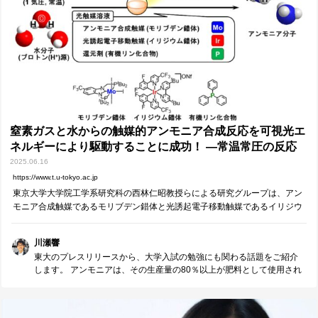
までのプロセスを丁寧にたどり、 それを相手に伝わるように説明する
── こうした力は、社会に出てからも大いに役立ちます。 社会人とし
て働く中で、課題を分析し、解決策を考え、 順序立てて行動し、成果
や考えをわかりやすく伝える場面は少なくありません。 もちろん、数
学の内容そのものにおもしろさを感じられれば、それは素晴らしいこ
とです。 でも、そうでないとしても、「社会で活躍するためのトレー
ニング」と捉えられたら、 学びへの姿勢もきっと前向きになれると思
います。
窒素ガスと水からの触媒的アンモニア合成反応を可視光エ
ネルギーにより駆動することに成功！ ―常温常圧の反応
条件下でのグリーンアンモニア合成法のさきがけ―
2025.06.16
https://www.t.u-tokyo.ac.jp
東京大学大学院工学系研究科の西林仁昭教授らによる研究グループは、アン
モニア合成触媒であるモリブデン錯体と光誘起電子移動触媒であるイリジウ
ム錯体の2種類の分子触媒、及び還元剤としてトリフェニルホスフィン
（Ph3P）等の有機リン化合物を用いるこ…
川瀬響
東大のプレスリリースから、大学入試の勉強にも関わる話題をご紹介
します。 アンモニアは、その生産量の80％以上が肥料として使用され
ており、 20世紀の人口爆発を支えた重要な物質といえます。 また、ア
ンモニアは燃やしても二酸化炭素を排出しないことから、 近年ではク
リーンエネルギーとしても注目されています。 （東大化学の入試問題