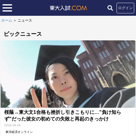
ログイン
ホーム
＞
ニュース
ピックニュース
桜蔭→東大文1合格も挫折し引きこもりに…"負け知ら
ず"だった彼女の初めての失敗と再起のきっかけ
2026.06.06
東洋経済オンライン