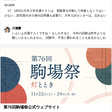
朝日新聞
17、18日の大学入学共通テストは、受験票を印刷して持参しなくてはい
けない。顔写真付きの身分証明書も必要だ。大学入試センターは、忘れない
ように呼びかけている。 共通テストは今年からインターネットでの…
川瀬響
いよいよ共通テストですね！ もしかすると、今年の試験は昨年よりも
難しいかもしれません。 試験中、不安に襲われることもあるかもしれ
ません。 そんな時こそ、受験生の皆さんには、 "最後の最後まで諦めな
いこと"、 "楽しむ余裕を忘れないこと"、を大事にしてほしいと思いま
す。 結果以上に、どんな状況でも"やり抜いた"経験が、 その先の人生
に置いて何よりも武器になります。
第76回駒場祭公式ウェブサイト