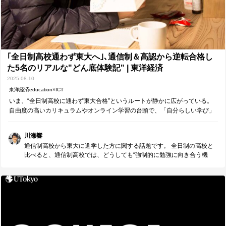
向き合うか、 困っている誰かにどう手を差し伸べるか―― そうした一
つひとつの行動にも、その視点は表れます。 こうした価値観を大切に
したいと願う人にとって、 東京大学を目指して勉強すること、そして
進学することは、 人生における「大きな武器」を手に入れることにつ
ながるのではないでしょうか。
｢全日制高校通わず東大へ｣､通信制＆高認から逆転合格し
た5名のリアルな"どん底体験記" | 東洋経済
education×ICT
2025.08.10
東洋経済education×ICT
いま、“全日制高校に通わず東大合格”というルートが静かに広がっている。
自由度の高いカリキュラムやオンライン学習の台頭で、「自分らしい学び」
を求めて通信制高校を選ぶ生徒も増えているようだ。進学先の実績を伴う事
例も見られ、例えば角川ドワンゴが運…
川瀬響
通信制高校から東大に進学した方に関する話題です。 全日制の高校と
比べると、通信制高校では、どうしても“強制的に勉強に向き合う機
会”が少なくなるかもしれません。 けれど、そのような環境の中で、自
分の進む道を模索し、自ら決めた目標に向かって実行していく―― そ
の経験は、むしろ大学進学後の学びや、将来の人生そのものにも大き
く生きてくるのではないかと思います。 「全日制高校に進むことだけ
が正解ではない」と気づき、自分の人生を主体的に選んでいくその姿
勢に、心から感銘を受けました。