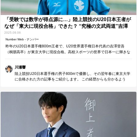
でしょうか。 「多様性」という言葉が叫ばれて久しい世の中ですが、
なぜ「多様性」が重要なのか（あるいは重要ではないのか）、 考えて
みることも大切な学びだと思います。
「受験では数学が得点源に…」陸上競技のU20日本王者が
なぜ「東大に現役合格」できた？ “究極の文武両道”吉澤
登吾が描く“どっちも選ぶ”未来図（生島淳）
2025.09.06
Number Web - ナンバー
昨年のU20日本選手権800m王者で、U20世界選手権日本代表の吉澤登吾
（桐朋高卒）が東京大学に現役合格。高校スポーツの世界で日本一に輝きな
がら、日本最高難度の国立大にも合格する――まさに「究極の文武両道」と
も言える所業だが、そんな18歳の…
川瀬響
陸上競技U20日本選手権の男子800mで優勝し、その翌年春に東京大学
に合格された方の記事をご紹介します。 この経歴からも分かるよう
に、勉強に専念する時間は決して多くなかったはずです。 きっと、競
技との両立に悩みながらも、時間を見つけてはコツコツと努力を積み
重ねてきたのでしょう。 その姿勢が、東大合格という大きな成果につ
ながったのだと思います。 記事の中にあった、 「大学生活で楽しみな
のは、勉強に対して、自分の能力を最大限に投下する熱量を持つ仲間
に会えるだろうな、ということです。」 という言葉には、心から驚か
されました。 陸上競技で日本一に輝くような方が、さらに勉強に対し
ても“全力を注ぐ仲間に出会えること”を楽しみにしている。 その真摯さ
と向上心に、ただただ尊敬の気持ちを抱きます。 もちろん、その裏に
は想像を絶する努力があったはずです。 でも、「すべてに全力で、し