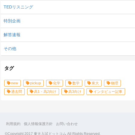
TEDリスニング
特別企画
解答速報
その他
タグ
new
pickup
化学
数学
東大
物理
過去問
高1・高2向け
高3向け
インタビュー記事
利用規約
個人情報保護方針
お問い合わせ
©Copyright 2017 東大入試ドットコム All Rights Reserved.