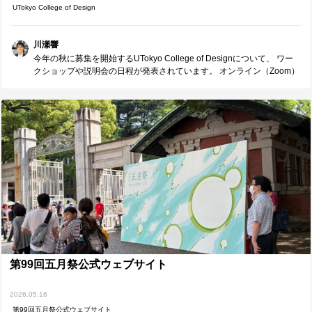
UTokyo College of Design
川瀬響
今年の秋に募集を開始するUTokyo College of Designについて、 ワー
クショップや説明会の日程が発表されています。 オンライン（Zoom）
開催の回も多く、地方からでも参加しやすい形式となっています。
「大学がどんな人材を求めているのか」「どのような学びを目指して
いるのか」を知るための大切な機会になると思います。 受験を検討さ
れている方は、ぜひ情報をチェックしてみてください。
第99回五月祭公式ウェブサイト
2026.05.16
第99回五月祭公式ウェブサイト