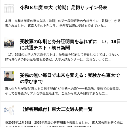
令和８年度 東大（前期）足切りライン発表
本日、令和８年度の東大入試（前期）の第一段階選抜の合格ライン（足切り）が発
表されました。 東京大学の HP より。 来年度以降に受験を控えている…
受験票の印刷と身分証明書を忘れずに 17、18日
に共通テスト：朝日新聞
17、18日の大学入学共通テストは、受験票を印刷して持参しなくてはいけない。
顔写真付きの身分証明書も必要だ。大学入試センターは、忘れないように…
妥協の無い毎日で未来を変える：受験から東大で
の学びまで
東大生たちが語る“東大を目指す理由”と“合格への道”――勉強法、受験での失敗談、
そして合格後のリアルな学生生活まで。これから東大を目指すあなたに…
【解答用紙付】東大二次過去問一覧
※2025年11月29日 2025年度版の解答用紙を掲載しました。 東大過去問を解く前に