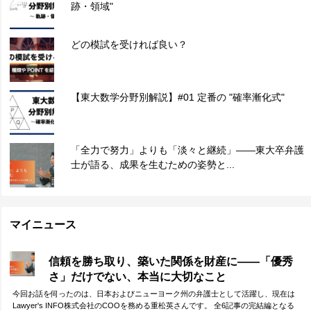
跡・領域"
どの模試を受ければ良い？
【東大数学分野別解説】#01 定番の "確率漸化式"
「全力で努力」よりも「淡々と継続」——東大卒弁護
士が語る、成果を生むための姿勢と...
マイニュース
信頼を勝ち取り、築いた関係を財産に——「優秀
さ」だけでない、本当に大切なこと
今回お話を伺ったのは、日本およびニューヨーク州の弁護士として活躍し、現在は
Lawyer's INFO株式会社のCOOを務める重松英さんです。 全6記事の完結編となる