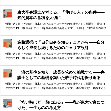
今回は、「他者との協働」に焦点を当てて、重松さんに受験生へのメッセージを伺
いました。 他者との「弱い繋がり」を大切にする重要性、そして、その前提となる
信頼構築の必要性。弁護士として、自らもネットワークを活かしてダイナミックに
東大卒弁護士が考える、「伸びる人」の条件——
活躍されてきた重松さんが、体験談をもとに語ってくださりました。
知的資本の蓄積を大切に
今回お話を伺ったのは、日本およびニューヨーク州の弁護士として活躍し、現在は
Lawyer's INFO株式会社のCOOを務める重松英さんです。 今回は、知的資産の蓄積
という観点から、「伸びる人」の特徴や条件について語っていただきました。 小さ
な差がどんどん積み重なり、最終的には大きな差として現れる受験勉強の中で、少
しでも早い段階から意識しておくべきことは何か。貴重なお話を伺うことができま
進路選択は「自分自身を知る」ことから——自分
した。
らしく成長し続けるためのキャリア設計
今回お話を伺ったのは、日本およびニューヨーク州の弁護士として活躍し、現在は
Lawyer's INFO株式会社のCOOを務める重松英さんです。 本記事では、前記事に引
き続き、重松さんのこれまでのキャリアについて振り返っていただきました。ま
た、キャリア選択についてのお考えや、これからキャリアを考える方々へのアドバ
イスもお伺いしました。 現在進路選択に迷っている方にとっても、参考となる指針
一流の基準を知り、成長を求めて挑戦する——弁
がつまった内容となっています。
護士としての基礎を築いた若手時代を振り返る
今回お話を伺ったのは、日本およびニューヨーク州の弁護士として活躍し、現在は
Lawyer's INFO株式会社のCOOを務める重松英さんです。 本記事では、弁護士とし
ての初期のキャリアを振り返っていただき、そこで学んだことについて語っていた
だきました。 ファーストキャリアで学んだ、一流事務所の仕事の基準。そして、さ
らなる成長を求めての決断。 華やかな経歴の裏側には、自分なりの答えを探し続け
「怖い時ほど、前に出る」——私が東大で身につ
た挑戦の連続がありました。
けた、一生ものの考え方