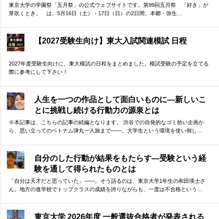
東京大学の学園祭「五月祭」の公式ウェブサイトです。第99回五月祭 「好き」が
芽吹くとき。 は、5月16日（土）・17日（日）の2日間、本郷・弥生…
【2027受験生向け】東大入試関連模試 日程
2027年度受験生向けに、東大模試の日程をまとめました。模試受験の予定を立てる
際に参考にして下さい！
人生を一つの作品として面白いものに―新しいこ
とに挑戦し続ける行動力の源泉とは
※本記事は、こちらの記事の続編となります。 渋谷での自発的なゴミ拾い企画か
ら、思い立ってのベトナム弾丸一人旅まで——。大学生という環境を使い倒し…
自分のした行動が結果をもたらす―受験という経
験を通して得られたものとは
「自分は天才だと思っていた」——。そう語るのは、東京大学1年生の和田瑛士さ
ん。地方の進学校でトップクラスの成績を誇りながらも、一度は不合格という…
東京大学 2026年度 一般選抜合格者が発表される