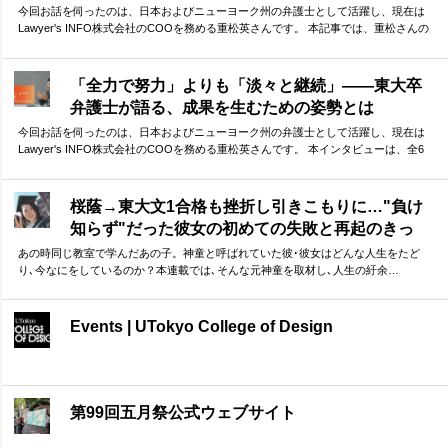
今回お話を伺ったのは、日本およびニューヨーク州の弁護士として活躍し、現在は
Lawyer's INFO株式会社のCOOを務める重松英さんです。 本記事では、重松さんの
東大生活を振り返っていただきました。 ボクシングから学んだ「勝つための考え
方」から、今振り返ってわかる「東大を目指す本当の意味」まで。貴重なお話を伺
うことができました。
「全力で努力」よりも「淡々と継続」——東大卒
弁護士が語る、成果を生むための姿勢とは
今回お話を伺ったのは、日本およびニューヨーク州の弁護士として活躍し、現在は
Lawyer's INFO株式会社のCOOを務める重松英さんです。 本インタビューは、全6
回の連載としてお届けします。第1回となる本記事では、重松さんの東大受験につい
て振り返っていただきました。 ゴールから逆算して計画した上で、「全力で努力」
より「淡々と継続」 ーー実体験に基づく重松さんのお話は、受験勉強に励む方に多
桜蔭→東大文1合格も挫折し引きこもりに…"負け
くの示唆を与えてくれるはずです。
知らず"だった彼女の初めての失敗と再起のきっ
かけ
あの時同じ教室で学んだあの子。神童と呼ばれていた彼･彼女はどんな人生をたど
り､今なにをしているのか？本連載では､そんな元神童を取材し､人生の紆余…
Events | UTokyo College of Design
第99回五月祭公式ウェブサイト