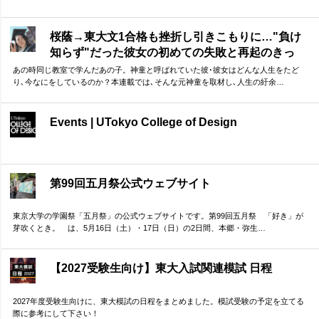
回の連載としてお届けします。第1回となる本記事では、重松さんの東大受験につい
て振り返っていただきました。 ゴールから逆算して計画した上で、「全力で努力」
より「淡々と継続」 ーー実体験に基づく重松さんのお話は、受験勉強に励む方に多
桜蔭→東大文1合格も挫折し引きこもりに…"負け
くの示唆を与えてくれるはずです。
知らず"だった彼女の初めての失敗と再起のきっ
かけ
あの時同じ教室で学んだあの子。神童と呼ばれていた彼･彼女はどんな人生をたど
り､今なにをしているのか？本連載では､そんな元神童を取材し､人生の紆余…
Events | UTokyo College of Design
第99回五月祭公式ウェブサイト
東京大学の学園祭「五月祭」の公式ウェブサイトです。第99回五月祭 「好き」が
芽吹くとき。 は、5月16日（土）・17日（日）の2日間、本郷・弥生…
【2027受験生向け】東大入試関連模試 日程
2027年度受験生向けに、東大模試の日程をまとめました。模試受験の予定を立てる
際に参考にして下さい！