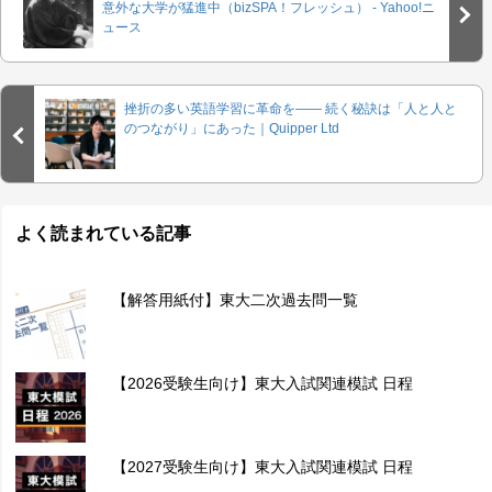
意外な大学が猛進中（bizSPA！フレッシュ） - Yahoo!ニ
ュース
挫折の多い英語学習に革命を―― 続く秘訣は「人と人と
のつながり」にあった｜Quipper Ltd
よく読まれている記事
【解答用紙付】東大二次過去問一覧
【2026受験生向け】東大入試関連模試 日程
【2027受験生向け】東大入試関連模試 日程