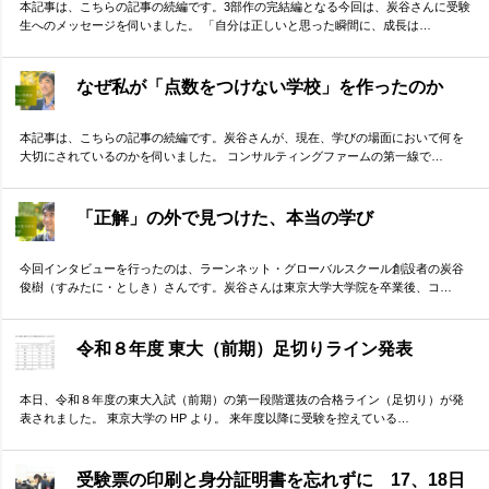
本記事は、こちらの記事の続編です。3部作の完結編となる今回は、炭谷さんに受験
生へのメッセージを伺いました。 「自分は正しいと思った瞬間に、成長は…
なぜ私が「点数をつけない学校」を作ったのか
本記事は、こちらの記事の続編です。炭谷さんが、現在、学びの場面において何を
大切にされているのかを伺いました。 コンサルティングファームの第一線で…
「正解」の外で見つけた、本当の学び
今回インタビューを行ったのは、ラーンネット・グローバルスクール創設者の炭谷
俊樹（すみたに・としき）さんです。炭谷さんは東京大学大学院を卒業後、コ…
令和８年度 東大（前期）足切りライン発表
本日、令和８年度の東大入試（前期）の第一段階選抜の合格ライン（足切り）が発
表されました。 東京大学の HP より。 来年度以降に受験を控えている…
受験票の印刷と身分証明書を忘れずに 17、18日