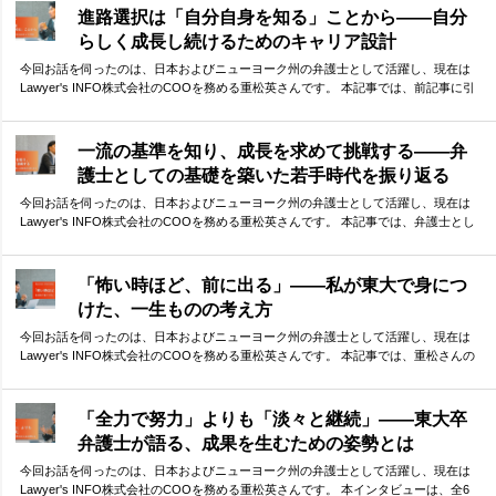
しでも早い段階から意識しておくべきことは何か。貴重なお話を伺うことができま
進路選択は「自分自身を知る」ことから——自分
した。
らしく成長し続けるためのキャリア設計
今回お話を伺ったのは、日本およびニューヨーク州の弁護士として活躍し、現在は
Lawyer's INFO株式会社のCOOを務める重松英さんです。 本記事では、前記事に引
き続き、重松さんのこれまでのキャリアについて振り返っていただきました。ま
た、キャリア選択についてのお考えや、これからキャリアを考える方々へのアドバ
イスもお伺いしました。 現在進路選択に迷っている方にとっても、参考となる指針
一流の基準を知り、成長を求めて挑戦する——弁
がつまった内容となっています。
護士としての基礎を築いた若手時代を振り返る
今回お話を伺ったのは、日本およびニューヨーク州の弁護士として活躍し、現在は
Lawyer's INFO株式会社のCOOを務める重松英さんです。 本記事では、弁護士とし
ての初期のキャリアを振り返っていただき、そこで学んだことについて語っていた
だきました。 ファーストキャリアで学んだ、一流事務所の仕事の基準。そして、さ
らなる成長を求めての決断。 華やかな経歴の裏側には、自分なりの答えを探し続け
「怖い時ほど、前に出る」——私が東大で身につ
た挑戦の連続がありました。
けた、一生ものの考え方
今回お話を伺ったのは、日本およびニューヨーク州の弁護士として活躍し、現在は
Lawyer's INFO株式会社のCOOを務める重松英さんです。 本記事では、重松さんの
東大生活を振り返っていただきました。 ボクシングから学んだ「勝つための考え
方」から、今振り返ってわかる「東大を目指す本当の意味」まで。貴重なお話を伺
うことができました。
「全力で努力」よりも「淡々と継続」——東大卒
弁護士が語る、成果を生むための姿勢とは
今回お話を伺ったのは、日本およびニューヨーク州の弁護士として活躍し、現在は
Lawyer's INFO株式会社のCOOを務める重松英さんです。 本インタビューは、全6