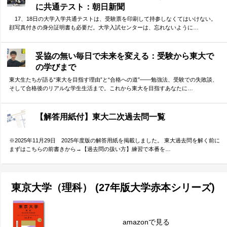
に共通テスト：朝日新聞
17、18日の大学入学共通テストは、受験票を印刷して持参しなくてはいけない。
顔写真付きの身分証明書も必要だ。大学入試センターは、忘れないように…
妥協の無い毎日で未来を変える：受験から東大で
の学びまで
東大生たちが語る“東大を目指す理由”と“合格への道”――勉強法、受験での失敗談、
そして合格後のリアルな学生生活まで。これから東大を目指すあなたに…
【解答用紙付】東大二次過去問一覧
※2025年11月29日 2025年度版の解答用紙を掲載しました。 東大過去問を解く前に
まずはこちらの前書きから→【過去問の扱い方】練習で本番を…
東京大学（理科） (27年版大学赤本シリーズ)
amazonで見る