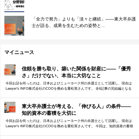
「全力で努力」よりも「淡々と継続」——東大卒弁護
士が語る、成果を生むための姿勢と...
マイニュース
信頼を勝ち取り、築いた関係を財産に——「優秀
さ」だけでない、本当に大切なこと
今回お話を伺ったのは、日本およびニューヨーク州の弁護士として活躍し、現在は
Lawyer's INFO株式会社のCOOを務める重松英さんです。 全6記事の完結編となる
今回は、「他者との協働」に焦点を当てて、重松さんに受験生へのメッセージを伺
いました。 他者との「弱い繋がり」を大切にする重要性、そして、その前提となる
信頼構築の必要性。弁護士として、自らもネットワークを活かしてダイナミックに
東大卒弁護士が考える、「伸びる人」の条件——
活躍されてきた重松さんが、体験談をもとに語ってくださりました。
知的資本の蓄積を大切に
今回お話を伺ったのは、日本およびニューヨーク州の弁護士として活躍し、現在は
Lawyer's INFO株式会社のCOOを務める重松英さんです。 今回は、知的資産の蓄積
という観点から、「伸びる人」の特徴や条件について語っていただきました。 小さ
な差がどんどん積み重なり、最終的には大きな差として現れる受験勉強の中で、少