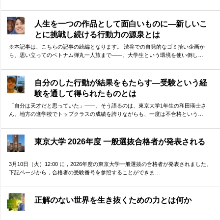
人生を一つの作品として面白いものに―新しいこ
とに挑戦し続ける行動力の源泉とは
※本記事は、こちらの記事の続編となります。 渋谷での自発的なゴミ拾い企画か
ら、思い立ってのベトナム弾丸一人旅まで——。大学生という環境を使い倒し…
自分のした行動が結果をもたらす―受験という経
験を通して得られたものとは
「自分は天才だと思っていた」——。そう語るのは、東京大学1年生の和田瑛士さ
ん。地方の進学校でトップクラスの成績を誇りながらも、一度は不合格という…
東京大学 2026年度 一般選抜合格者が発表される
3月10日（火）12:00 に，2026年度の東京大学一般選抜の合格者が発表されました。
下記ページから，合格者の受験番号を参照することができま…
正解のない世界を生き抜くための力とは何か