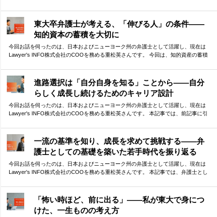
今回は、「他者との協働」に焦点を当てて、重松さんに受験生へのメッセージを伺
いました。 他者との「弱い繋がり」を大切にする重要性、そして、その前提となる
信頼構築の必要性。弁護士として、自らもネットワークを活かしてダイナミックに
東大卒弁護士が考える、「伸びる人」の条件——
活躍されてきた重松さんが、体験談をもとに語ってくださりました。
知的資本の蓄積を大切に
今回お話を伺ったのは、日本およびニューヨーク州の弁護士として活躍し、現在は
Lawyer's INFO株式会社のCOOを務める重松英さんです。 今回は、知的資産の蓄積
という観点から、「伸びる人」の特徴や条件について語っていただきました。 小さ
な差がどんどん積み重なり、最終的には大きな差として現れる受験勉強の中で、少
しでも早い段階から意識しておくべきことは何か。貴重なお話を伺うことができま
進路選択は「自分自身を知る」ことから——自分
した。
らしく成長し続けるためのキャリア設計
今回お話を伺ったのは、日本およびニューヨーク州の弁護士として活躍し、現在は
Lawyer's INFO株式会社のCOOを務める重松英さんです。 本記事では、前記事に引
き続き、重松さんのこれまでのキャリアについて振り返っていただきました。ま
た、キャリア選択についてのお考えや、これからキャリアを考える方々へのアドバ
イスもお伺いしました。 現在進路選択に迷っている方にとっても、参考となる指針
一流の基準を知り、成長を求めて挑戦する——弁
がつまった内容となっています。
護士としての基礎を築いた若手時代を振り返る
今回お話を伺ったのは、日本およびニューヨーク州の弁護士として活躍し、現在は
Lawyer's INFO株式会社のCOOを務める重松英さんです。 本記事では、弁護士とし
ての初期のキャリアを振り返っていただき、そこで学んだことについて語っていた
だきました。 ファーストキャリアで学んだ、一流事務所の仕事の基準。そして、さ
らなる成長を求めての決断。 華やかな経歴の裏側には、自分なりの答えを探し続け
「怖い時ほど、前に出る」——私が東大で身につ
た挑戦の連続がありました。
けた、一生ものの考え方