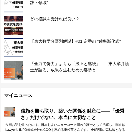
跡・領域"
どの模試を受ければ良い？
【東大数学分野別解説】#01 定番の "確率漸化式"
「全力で努力」よりも「淡々と継続」——東大卒弁護
士が語る、成果を生むための姿勢と...
マイニュース
信頼を勝ち取り、築いた関係を財産に——「優秀
さ」だけでない、本当に大切なこと
今回お話を伺ったのは、日本およびニューヨーク州の弁護士として活躍し、現在は
Lawyer's INFO株式会社のCOOを務める重松英さんです。 全6記事の完結編となる