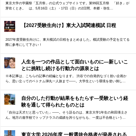
東京大学の学園祭「五月祭」の公式ウェブサイトです。第99回五月祭 「好き」が
芽吹くとき。 は、5月16日（土）・17日（日）の2日間、本郷・弥生…
【2027受験生向け】東大入試関連模試 日程
2027年度受験生向けに、東大模試の日程をまとめました。模試受験の予定を立てる
際に参考にして下さい！
人生を一つの作品として面白いものに―新しいこ
とに挑戦し続ける行動力の源泉とは
※本記事は、こちらの記事の続編となります。 渋谷での自発的なゴミ拾い企画か
ら、思い立ってのベトナム弾丸一人旅まで——。大学生という環境を使い倒し…
自分のした行動が結果をもたらす―受験という経
験を通して得られたものとは
「自分は天才だと思っていた」——。そう語るのは、東京大学1年生の和田瑛士さ
ん。地方の進学校でトップクラスの成績を誇りながらも、一度は不合格という…
東京大学 2026年度 一般選抜合格者が発表される