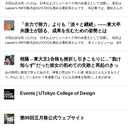
今回お話を伺ったのは、日本およびニューヨーク州の弁護士として活躍し、現在は
Lawyer's INFO株式会社のCOOを務める重松英さんです。 本記事では、重松さんの
東大生活を振り返っていただきました。 ボクシングから学んだ「勝つための考え
方」から、今振り返ってわかる「東大を目指す本当の意味」まで。貴重なお話を伺
うことができました。
「全力で努力」よりも「淡々と継続」——東大卒
弁護士が語る、成果を生むための姿勢とは
今回お話を伺ったのは、日本およびニューヨーク州の弁護士として活躍し、現在は
Lawyer's INFO株式会社のCOOを務める重松英さんです。 本インタビューは、全6
回の連載としてお届けします。第1回となる本記事では、重松さんの東大受験につい
て振り返っていただきました。 ゴールから逆算して計画した上で、「全力で努力」
より「淡々と継続」 ーー実体験に基づく重松さんのお話は、受験勉強に励む方に多
桜蔭→東大文1合格も挫折し引きこもりに…"負け
くの示唆を与えてくれるはずです。
知らず"だった彼女の初めての失敗と再起のきっ
かけ
あの時同じ教室で学んだあの子。神童と呼ばれていた彼･彼女はどんな人生をたど
り､今なにをしているのか？本連載では､そんな元神童を取材し､人生の紆余…
Events | UTokyo College of Design
第99回五月祭公式ウェブサイト