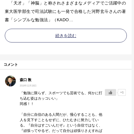
「天才」「神脳」と称されさまざまなメディアでご活躍中の
東大医学部生で司法試験にも一発で合格した河野玄斗さんの著
書「シンプルな勉強法」（KADO…
続きを読む
コメント
森口 敦
2018年12月18日
+1
「勉強に限らず、スポーツでも芸術でも、何かに打
ち込む姿はカッコいい」
同感！！
「自分に自信のある人間だが、慢心することも、他
人を見下すこともせずに、ひたむきに努力してい
る。『自分はすごいんだぞ』という自信ではなく、
『頑張ってやるぞ。だって自分は頑張りさえすれば