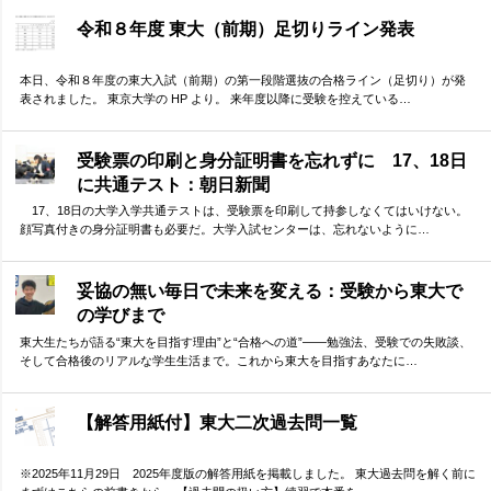
令和８年度 東大（前期）足切りライン発表
本日、令和８年度の東大入試（前期）の第一段階選抜の合格ライン（足切り）が発
表されました。 東京大学の HP より。 来年度以降に受験を控えている…
受験票の印刷と身分証明書を忘れずに 17、18日
に共通テスト：朝日新聞
17、18日の大学入学共通テストは、受験票を印刷して持参しなくてはいけない。
顔写真付きの身分証明書も必要だ。大学入試センターは、忘れないように…
妥協の無い毎日で未来を変える：受験から東大で
の学びまで
東大生たちが語る“東大を目指す理由”と“合格への道”――勉強法、受験での失敗談、
そして合格後のリアルな学生生活まで。これから東大を目指すあなたに…
【解答用紙付】東大二次過去問一覧
※2025年11月29日 2025年度版の解答用紙を掲載しました。 東大過去問を解く前に