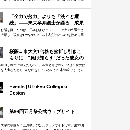
英さんです。 本記事では、重松さんの東大生活を振り返って
ただきました。 ボクシングから学んだ「勝つための考え方」
ら、今振り返ってわかる「東大を目指す本当の意味」まで。
「全力で努力」よりも「淡々と継
重なお話を伺うことができました。
続」——東大卒弁護士が語る、成果
を生むための姿勢とは
回お話を伺ったのは、日本およびニューヨーク州の弁護士と
活躍し、現在はLawyer's INFO株式会社のCOOを務める重
英さんです。 本インタビューは、全6回の連載としてお届けし
す。第1回となる本記事では、重松さんの東大受験について振
返っていただきました。 ゴールから逆算して計画した上で、
桜蔭→東大文1合格も挫折し引きこ
全力で努力」より「淡々と継続」 ーー実体験に基づく重松さ
もりに…"負け知らず"だった彼女の
のお話は、受験勉強に励む方に多くの示唆を与えてくれるは
初めての失敗と再起のきっかけ
です。
の時同じ教室で学んだあの子。神童と呼ばれていた彼･彼女は
んな人生をたどり､今なにをしているのか？本連載では､そん
元神童を取材し､人生の紆余…
Events | UTokyo College of
Design
第99回五月祭公式ウェブサイト
京大学の学園祭「五月祭」の公式ウェブサイトです。第99回
月祭 「好き」が芽吹くとき。 は、5月16日（土）・17日