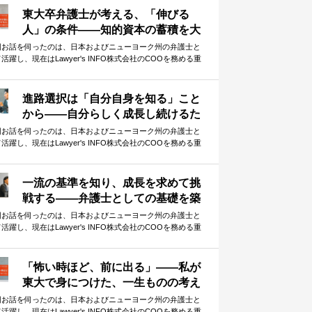
した。 他者との「弱い繋がり」を大切にする重要性、そし
東大卒弁護士が考える、「伸びる
、その前提となる信頼構築の必要性。弁護士として、自らも
人」の条件——知的資本の蓄積を大
ットワークを活かしてダイナミックに活躍されてきた重松さ
切に
が、体験談をもとに語ってくださりました。
回お話を伺ったのは、日本およびニューヨーク州の弁護士と
活躍し、現在はLawyer's INFO株式会社のCOOを務める重
英さんです。 今回は、知的資産の蓄積という観点から、「伸
る人」の特徴や条件について語っていただきました。 小さな
がどんどん積み重なり、最終的には大きな差として現れる受
進路選択は「自分自身を知る」こと
勉強の中で、少しでも早い段階から意識しておくべきことは
から——自分らしく成長し続けるた
か。貴重なお話を伺うことができました。
めのキャリア設計
回お話を伺ったのは、日本およびニューヨーク州の弁護士と
活躍し、現在はLawyer's INFO株式会社のCOOを務める重
英さんです。 本記事では、前記事に引き続き、重松さんのこ
までのキャリアについて振り返っていただきました。また、
ャリア選択についてのお考えや、これからキャリアを考える
一流の基準を知り、成長を求めて挑
々へのアドバイスもお伺いしました。 現在進路選択に迷って
戦する——弁護士としての基礎を築
る方にとっても、参考となる指針がつまった内容となってい
いた若手時代を振り返る
す。
回お話を伺ったのは、日本およびニューヨーク州の弁護士と
活躍し、現在はLawyer's INFO株式会社のCOOを務める重
英さんです。 本記事では、弁護士としての初期のキャリアを
り返っていただき、そこで学んだことについて語っていただ
ました。 ファーストキャリアで学んだ、一流事務所の仕事の
「怖い時ほど、前に出る」——私が
準。そして、さらなる成長を求めての決断。 華やかな経歴の
東大で身につけた、一生ものの考え
側には、自分なりの答えを探し続けた挑戦の連続がありまし
方
。
回お話を伺ったのは、日本およびニューヨーク州の弁護士と
活躍し、現在はLawyer's INFO株式会社のCOOを務める重