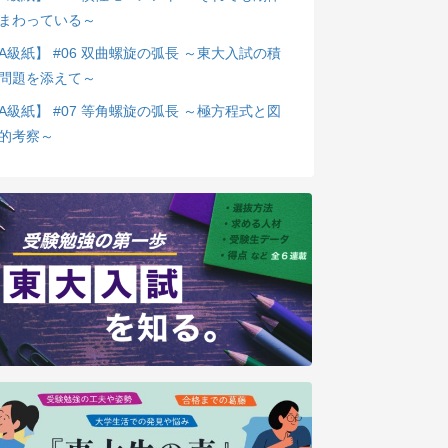
まわっている～
A級紙】 #06 双曲螺旋の弧長 ～東大入試の積
問題を添えて～
A級紙】 #07 等角螺旋の弧長 ～極方程式と図
的考察～