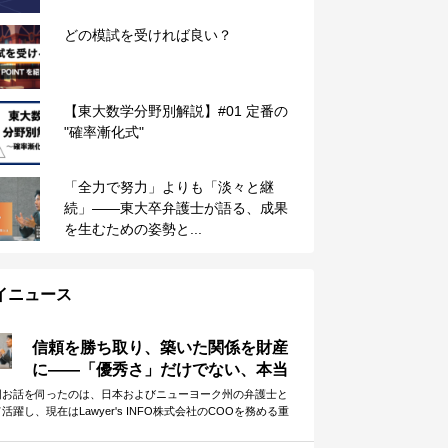
どの模試を受ければ良い？
【東大数学分野別解説】#01 定番の
"確率漸化式"
「全力で努力」よりも「淡々と継
続」——東大卒弁護士が語る、成果
を生むための姿勢と...
イニュース
信頼を勝ち取り、築いた関係を財産
に——「優秀さ」だけでない、本当
に大切なこと
回お話を伺ったのは、日本およびニューヨーク州の弁護士と
活躍し、現在はLawyer's INFO株式会社のCOOを務める重
英さんです。 全6記事の完結編となる今回は、「他者との協
」に焦点を当てて、重松さんに受験生へのメッセージを伺い